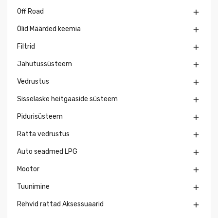
Off Road

Õlid Määrded keemia

Filtrid

Jahutussüsteem

Vedrustus

Sisselaske heitgaaside süsteem

Pidurisüsteem

Ratta vedrustus

Auto seadmed LPG

Mootor

Tuunimine

Rehvid rattad Aksessuaarid
