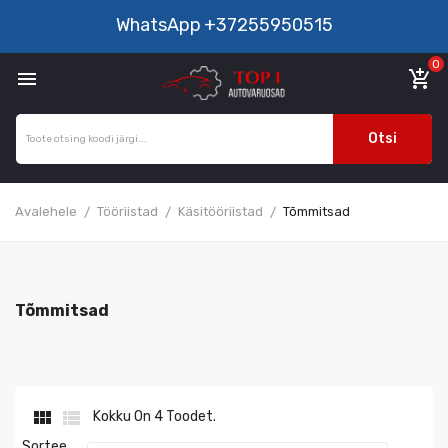
WhatsApp
+37255950515
0

add_shopping_cart
Otsi
Avalehele
Tööriistad
Käsitööriistad
Tõmmitsad
Tõmmitsad


Kokku On 4 Toodet.
Sortee