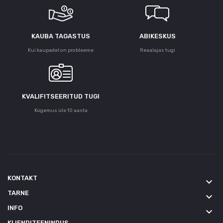
KAUBA TAGASTUS
ABIKESKUS
Kui kaupadel on probleeme
Reaalajas tugi
KVALIFITSEERITUD TUGI
Kogemus üle 10 aasta
KONTAKT
keyboard_arrow_down
TARNE
keyboard_arrow_down
INFO
keyboard_arrow_down
KLIENDITEENINDUS