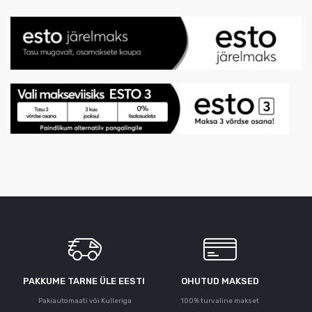
PAKKUME TARNE ÜLE ЕESTI
OHUTUD MAKSED
Pakiautomaati või Kulleriga
100% turvaline makset