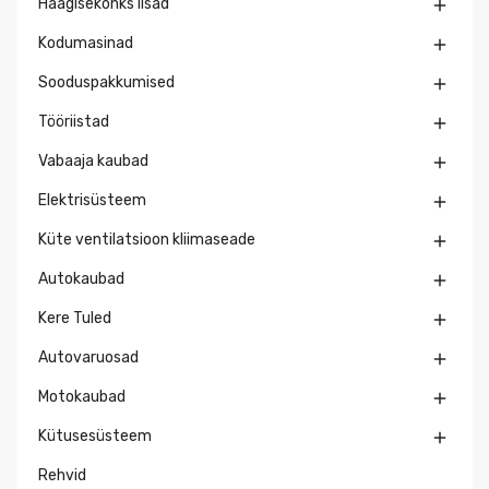
Haagisekonks lisad

Kodumasinad

Sooduspakkumised

Tööriistad

Vabaaja kaubad

Elektrisüsteem

Küte ventilatsioon kliimaseade

Autokaubad

Kere Tuled

Autovaruosad

Motokaubad

Kütusesüsteem

Rehvid