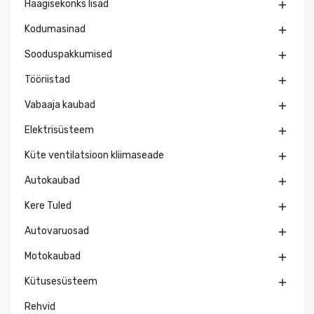
Haagisekonks lisad

Kodumasinad

Sooduspakkumised

Tööriistad

Vabaaja kaubad

Elektrisüsteem

Küte ventilatsioon kliimaseade

Autokaubad

Kere Tuled

Autovaruosad

Motokaubad

Kütusesüsteem

Rehvid