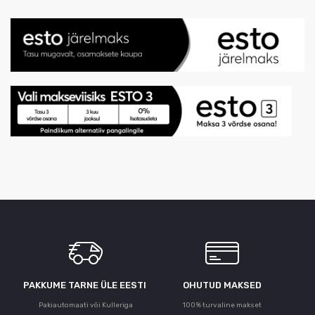
PAKKUME TARNE ÜLE ЕESTI
OHUTUD MAKSED
Pakiautomaati või Kulleriga
100% turvaline makset