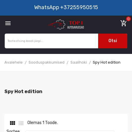
WhatsApp
+37255950515
0

add_shopping_cart
Otsi
Avalehele
Sooduspakkumised
Saalihoki
Spy Hot edition
Spy Hot edition


Olemas 1 Toode.
Sortee