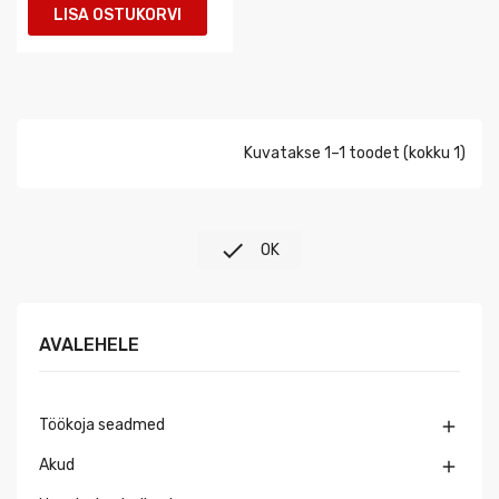
LISA OSTUKORVI
Kuvatakse 1–1 toodet (kokku 1)

OK
AVALEHELE
Töökoja seadmed

Akud
