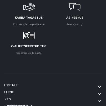
KAUBA TAGASTUS
ABIKESKUS
Kui kaupadel on probleeme
Reaalajas tugi
KVALIFITSEERITUD TUGI
Kogemus üle 10 aasta
KONTAKT
keyboard_arrow_down
TARNE
keyboard_arrow_down
INFO
keyboard_arrow_down