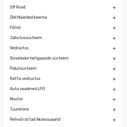
Off Road

Õlid Määrded keemia

Filtrid

Jahutussüsteem

Vedrustus

Sisselaske heitgaaside süsteem

Pidurisüsteem

Ratta vedrustus

Auto seadmed LPG

Mootor

Tuunimine

Rehvid rattad Aksessuaarid
