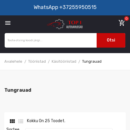
WhatsApp
+37255950515
0

add_shopping_cart
Otsi
Avalehele
Tööriistad
Käsitööriistad
Tungrauad
Tungrauad


Kokku On 25 Toodet.
Sortee