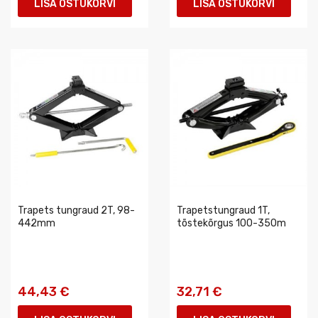
LISA OSTUKORVI
LISA OSTUKORVI
Trapets tungraud 2T, 98-
Trapetstungraud 1T,
442mm
tõstekõrgus 100-350m
44,43 €
32,71 €