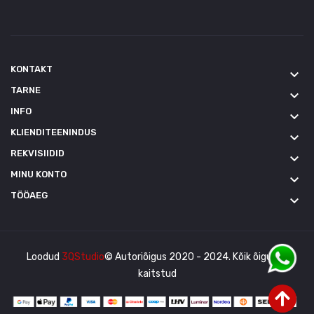
KONTAKT
keyboard_arrow_down
TARNE
keyboard_arrow_down
INFO
keyboard_arrow_down
KLIENDITEENINDUS
keyboard_arrow_down
REKVISIIDID
keyboard_arrow_down
MINU KONTO
keyboard_arrow_down
TÖÖAEG
keyboard_arrow_down
Loodud
3QStudio
© Autoriõigus 2020 - 2024. Kõik õigused
kaitstud