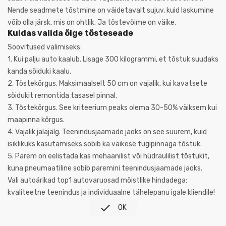
Nende seadmete tõstmine on väidetavalt sujuv, kuid laskumine
võib olla järsk, mis on ohtlik. Ja tõstevõime on väike.
Kuidas valida õige tõsteseade
Soovitused valimiseks:
1.
Kui palju auto kaalub. Lisage 300 kilogrammi, et tõstuk suudaks
kanda sõiduki kaalu.
2.
Tõstekõrgus. Maksimaalselt 50 cm on vajalik, kui kavatsete
sõidukit remontida tasasel pinnal.
3.
Tõstekõrgus. See kriteerium peaks olema 30-50% väiksem kui
maapinna kõrgus.
4.
Vajalik jalajälg. Teenindusjaamade jaoks on see suurem, kuid
isiklikuks kasutamiseks sobib ka väikese tugipinnaga tõstuk.
5.
Parem on eelistada kas mehaanilist või hüdraulilist tõstukit,
kuna pneumaatiline sobib paremini teenindusjaamade jaoks.
Vali autoärikad top1 autovaruosad mõistlike hindadega:
kvaliteetne teenindus ja individuaalne tähelepanu igale kliendile!

OK