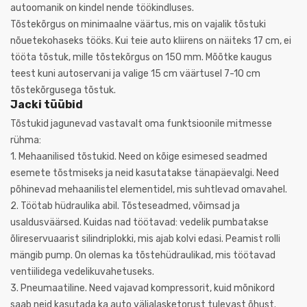
autoomanik on kindel nende töökindluses.
Tõstekõrgus on minimaalne väärtus, mis on vajalik tõstuki
nõuetekohaseks tööks. Kui teie auto kliirens on näiteks 17 cm, ei
tööta tõstuk, mille tõstekõrgus on 150 mm. Mõõtke kaugus
teest kuni autoservani ja valige 15 cm väärtusel 7-10 cm
tõstekõrgusega tõstuk.
Jacki tüübid
Tõstukid jagunevad vastavalt oma funktsioonile mitmesse
rühma:
1.
Mehaanilised tõstukid. Need on kõige esimesed seadmed
esemete tõstmiseks ja neid kasutatakse tänapäevalgi. Need
põhinevad mehaanilistel elementidel, mis suhtlevad omavahel.
2.
Töötab hüdraulika abil. Tõsteseadmed, võimsad ja
usaldusväärsed. Kuidas nad töötavad: vedelik pumbatakse
õlireservuaarist silindriplokki, mis ajab kolvi edasi. Peamist rolli
mängib pump. On olemas ka tõstehüdraulikad, mis töötavad
ventiilidega vedelikuvahetuseks.
3.
Pneumaatiline. Need vajavad kompressorit, kuid mõnikord
saab neid kasutada ka auto väljalasketorust tulevast õhust.