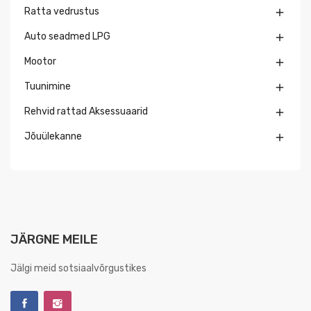
Ratta vedrustus

Auto seadmed LPG

Mootor

Tuunimine

Rehvid rattad Aksessuaarid

Jõuülekanne

JÄRGNE MEILE
Jälgi meid sotsiaalvõrgustikes