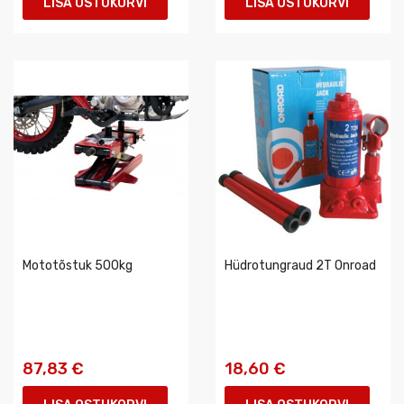
LISA OSTUKORVI
LISA OSTUKORVI
Mototõstuk 500kg
Hüdrotungraud 2T Onroad
87,83 €
18,60 €