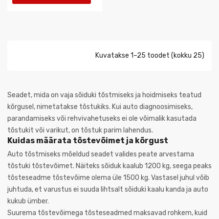
Kuvatakse 1–25 toodet (kokku 25)
Seadet, mida on vaja sõiduki tõstmiseks ja hoidmiseks teatud
kõrgusel, nimetatakse tõstukiks. Kui auto diagnoosimiseks,
parandamiseks või rehvivahetuseks ei ole võimalik kasutada
tõstukit või varikut, on tõstuk parim lahendus.
Kuidas määrata tõstevõimet ja kõrgust
Auto tõstmiseks mõeldud seadet valides peate arvestama
tõstuki tõstevõimet. Näiteks sõiduk kaalub 1200 kg, seega peaks
tõsteseadme tõstevõime olema üle 1500 kg. Vastasel juhul võib
juhtuda, et varustus ei suuda lihtsalt sõiduki kaalu kanda ja auto
kukub ümber.
Suurema tõstevõimega tõsteseadmed maksavad rohkem, kuid