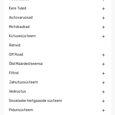
Kere Tuled

Autovaruosad

Motokaubad

Kütusesüsteem

Rehvid
Off Road

Õlid Määrded keemia

Filtrid

Jahutussüsteem

Vedrustus

Sisselaske heitgaaside süsteem

Pidurisüsteem
