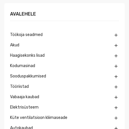
AVALEHELE
Töökoja seadmed

Akud

Haagisekonks lisad

Kodumasinad

Sooduspakkumised

Tööriistad

Vabaaja kaubad

Elektrisüsteem

Küte ventilatsioon kliimaseade

Autokaubad
