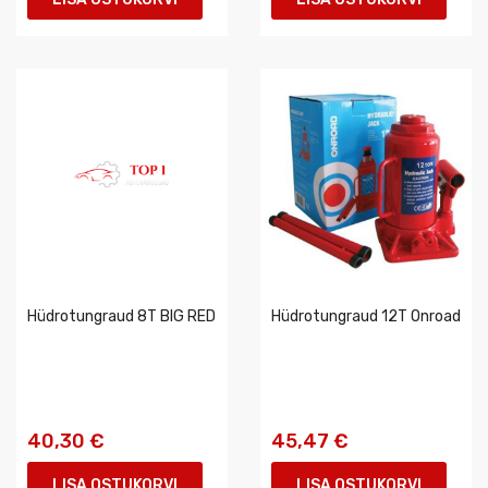
Hüdrotungraud 8T BIG RED
Hüdrotungraud 12T Onroad
40,30 €
45,47 €
LISA OSTUKORVI
LISA OSTUKORVI