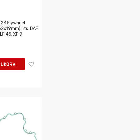
23 Flywheel
62x19mm) fits: DAF
 LF 45, XF 9
TUKORVI