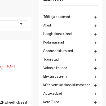
Töökoja seadmed


Akud

Haagisekonks lisad

Kodumasinad

Sooduspakkumised

Tööriistad

Vabaaja kaubad

Elektrisüsteem

Küte ventilatsioon kliimaseade

Autokaubad

Kere Tuled

F Wheel hub seal