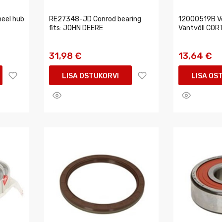
eel hub
RE27348-JD Conrod bearing
12000519B Võl
fits: JOHN DEERE
Väntvõll CO
31,98 €
13,64 €
LISA OSTUKORVI
LISA OS