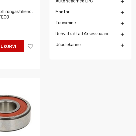
Auto seadmed LPG

li rõngastihend,
Mootor

RTECO
Tuunimine

Rehvid rattad Aksessuaarid

Jõuülekanne

TUKORVI