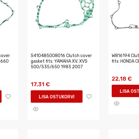
cover
S410485008016 Clutch cover
W816194 Clut
 660
gasket fits: YAMAHA XV, XVS
fits: HONDA 
500/535/650 1983 2007
22,18 €
17,31 €
LISA OS
LISA OSTUKORVI