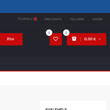
VÕRDLE (
0
)
MINU KONTO
TELLIMINE
SISENE
0
0
Otsi
0,00 €
AVALEHELE