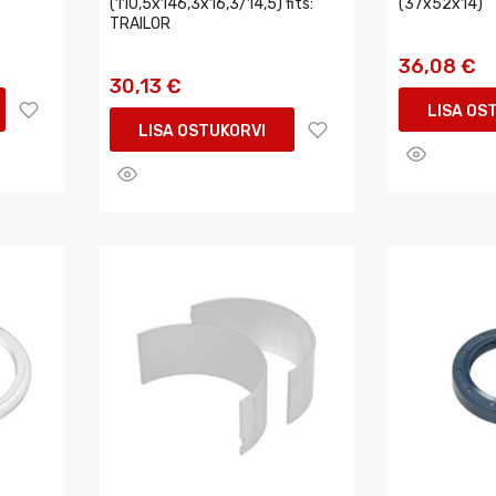
(110,5x146,3x16,3/14,5) fits:
(37x52x14)
TRAILOR
36,08 €
30,13 €
LISA OS
LISA OSTUKORVI