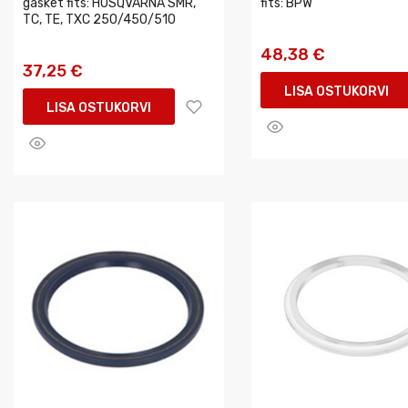
gasket fits: HUSQVARNA SMR,
fits: BPW
TC, TE, TXC 250/450/510
48,38 €
37,25 €
LISA OSTUKORVI
LISA OSTUKORVI