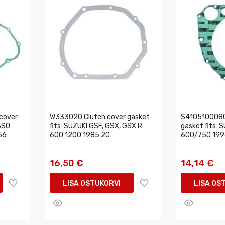
cover
W333020 Clutch cover gasket
S4105100080
ASO
fits: SUZUKI GSF, GSX, GSX R
gasket fits: 
66
600 1200 1985 20
600/750 199
16,50 €
14,14 €
LISA OSTUKORVI
LISA OS