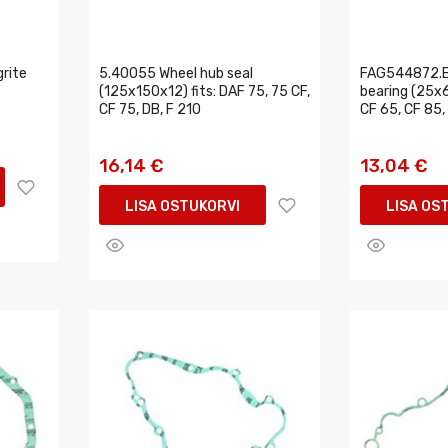
rite
5.40055 Wheel hub seal
FAG544872.E
(125x150x12) fits: DAF 75, 75 CF,
bearing (25x
CF 75, DB, F 210
CF 65, CF 85,
16,14 €
13,04 €
LISA OSTUKORVI
LISA OS