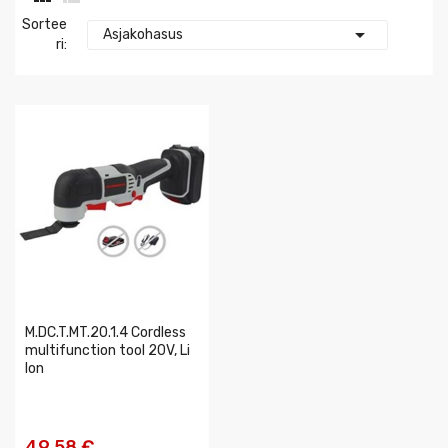
Sortee

Asjakohasus
Ri:
M.DC.T.MT.20.1.4 Cordless
multifunction tool 20V, Li
Ion
49,58 €