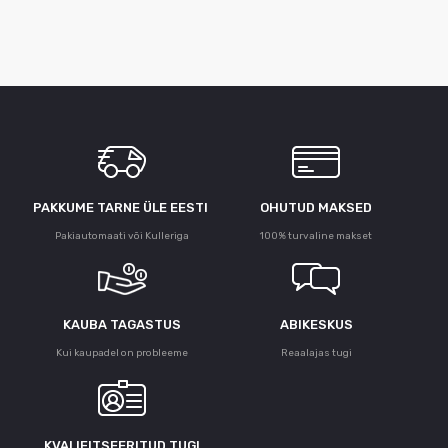
PAKKUME TARNE ÜLE ЕESTI
OHUTUD MAKSED
Pakiautomaati või Kulleriga
100% turvaline makset
KAUBA TAGASTUS
ABIKESKUS
Kui kaupadel on probleeme
Reaalajas tugi
KVALIFITSEERITUD TUGI