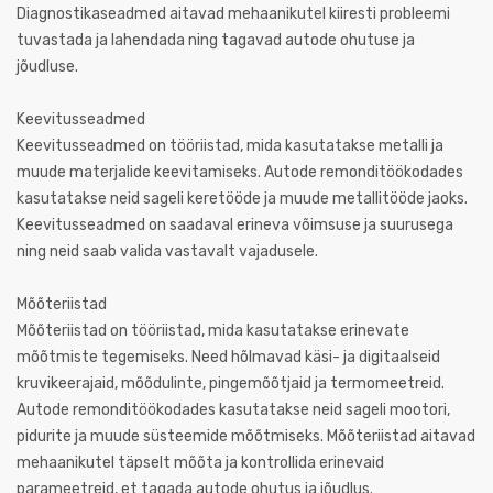
Diagnostikaseadmed aitavad mehaanikutel kiiresti probleemi
tuvastada ja lahendada ning tagavad autode ohutuse ja
jõudluse.
Keevitusseadmed
Keevitusseadmed on tööriistad, mida kasutatakse metalli ja
muude materjalide keevitamiseks. Autode remonditöökodades
kasutatakse neid sageli keretööde ja muude metallitööde jaoks.
Keevitusseadmed on saadaval erineva võimsuse ja suurusega
ning neid saab valida vastavalt vajadusele.
Mõõteriistad
Mõõteriistad on tööriistad, mida kasutatakse erinevate
mõõtmiste tegemiseks. Need hõlmavad käsi- ja digitaalseid
kruvikeerajaid, mõõdulinte, pingemõõtjaid ja termomeetreid.
Autode remonditöökodades kasutatakse neid sageli mootori,
pidurite ja muude süsteemide mõõtmiseks. Mõõteriistad aitavad
mehaanikutel täpselt mõõta ja kontrollida erinevaid
parameetreid, et tagada autode ohutus ja jõudlus.