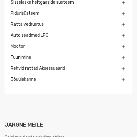
Sisselaske heitgaaside süsteem

Pidurisüsteem

Ratta vedrustus

Auto seadmed LPG

Mootor

Tuunimine

Rehvid rattad Aksessuaarid

Jõuülekanne

JÄRGNE MEILE