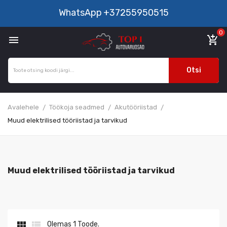
WhatsApp
+37255950515
0

add_shopping_cart
Otsi
Avalehele
Töökoja seadmed
Akutööriistad
Muud elektrilised tööriistad ja tarvikud
Muud elektrilised tööriistad ja tarvikud


Olemas 1 Toode.