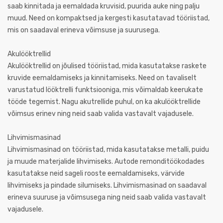
saab kinnitada ja eemaldada kruvisid, puurida auke ning palju
muud. Need on kompaktsed ja kergesti kasutatavad tööriistad,
mis on saadaval erineva võimsuse ja suurusega.
Akulööktrellid
Akulööktrellid on jõulised tööriistad, mida kasutatakse raskete
kruvide eemaldamiseks ja kinnitamiseks. Need on tavaliselt
varustatud lööktrelli funktsiooniga, mis võimaldab keerukate
tööde tegemist. Nagu akutrellide puhul, on ka akulööktrellide
võimsus erinev ning neid saab valida vastavalt vajadusele.
Lihvimismasinad
Lihvimismasinad on tööriistad, mida kasutatakse metalli, puidu
ja muude materjalide lihvimiseks. Autode remonditöökodades
kasutatakse neid sageli rooste eemaldamiseks, värvide
lihvimiseks ja pindade silumiseks. Lihvimismasinad on saadaval
erineva suuruse ja võimsusega ning neid saab valida vastavalt
vajadusele.