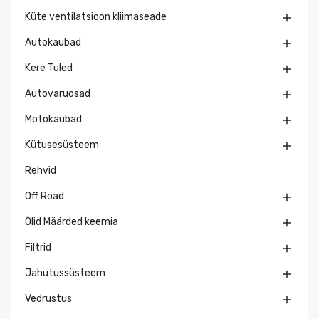
Küte ventilatsioon kliimaseade

Autokaubad

Kere Tuled

Autovaruosad

Motokaubad

Kütusesüsteem

Rehvid
Off Road

Õlid Määrded keemia

Filtrid

Jahutussüsteem

Vedrustus
