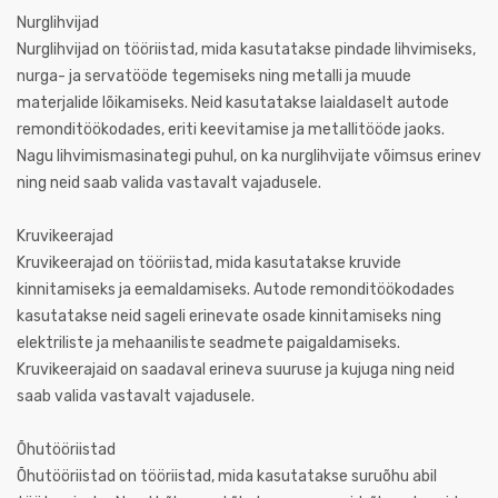
Nurglihvijad
Nurglihvijad on tööriistad, mida kasutatakse pindade lihvimiseks,
nurga- ja servatööde tegemiseks ning metalli ja muude
materjalide lõikamiseks. Neid kasutatakse laialdaselt autode
remonditöökodades, eriti keevitamise ja metallitööde jaoks.
Nagu lihvimismasinategi puhul, on ka nurglihvijate võimsus erinev
ning neid saab valida vastavalt vajadusele.
Kruvikeerajad
Kruvikeerajad on tööriistad, mida kasutatakse kruvide
kinnitamiseks ja eemaldamiseks. Autode remonditöökodades
kasutatakse neid sageli erinevate osade kinnitamiseks ning
elektriliste ja mehaaniliste seadmete paigaldamiseks.
Kruvikeerajaid on saadaval erineva suuruse ja kujuga ning neid
saab valida vastavalt vajadusele.
Õhutööriistad
Õhutööriistad on tööriistad, mida kasutatakse suruõhu abil