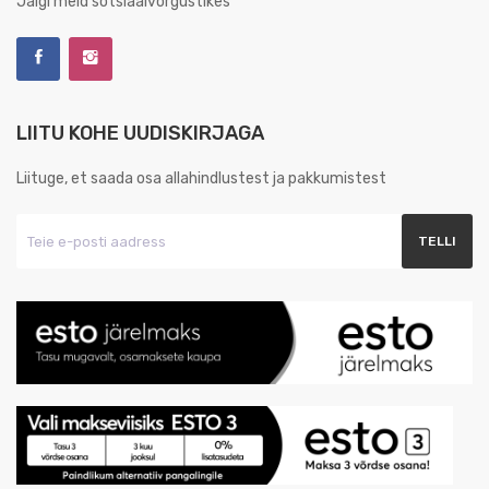
Jälgi meid sotsiaalvõrgustikes
LIITU KOHE UUDISKIRJAGA
Liituge, et saada osa allahindlustest ja pakkumistest