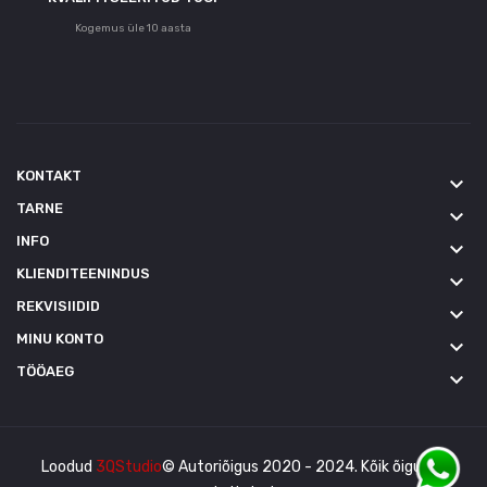
Kogemus üle 10 aasta
KONTAKT
keyboard_arrow_down
TARNE
keyboard_arrow_down
INFO
keyboard_arrow_down
KLIENDITEENINDUS
keyboard_arrow_down
REKVISIIDID
keyboard_arrow_down
MINU KONTO
keyboard_arrow_down
TÖÖAEG
keyboard_arrow_down
Loodud
3QStudio
© Autoriõigus 2020 - 2024. Kõik õigused