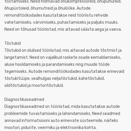
töötamiseks. Need hõlmavad õhukompressoreid, õhupuhureid,
õhupüstoleid, õhumutreid ja õhulööke. Autode
remonditöökodades kasutatakse neid tööriistu rehvide
vahetamiseks, värvimiseks, puhastamiseks ja paljuks muuks.
Need on tõhusad tööriistad, mis aitavad säästa aega ja vaeva.
Tõstukid
Tõstukid on olulised tööriistad, mis aitavad autode tõstmist ja
langetamist. Need on vajalikud raskete osade eemaldamiseks,
aluse hooldamiseks ja parandamiseks ning muude tööde
tegemiseks. Autode remonditöökodades kasutatakse erinevaid
tõstukitüüpe, sealhulgas neljatõstukid, kahetõstukid,
sildtõstukid ja mootoritõstukid.
Diagnostikaseadmed
Diagnostikaseadmed on tööriistad, mida kasutatakse autode
probleemide tuvastamiseks ja lahendamiseks. Need seadmed
annavad informatsiooni auto erinevate süsteemide, näiteks
mootori, pidurite, veermiku ja elektroonika kohta.