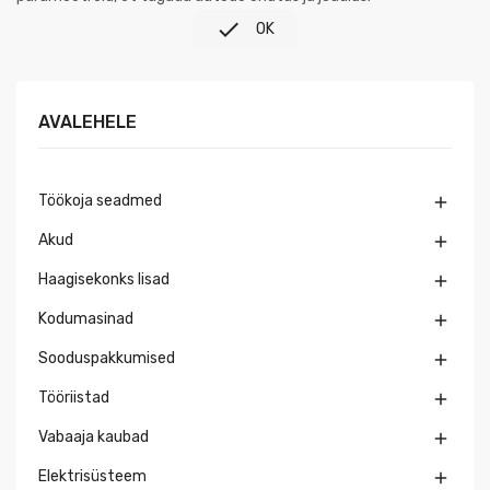

OK
AVALEHELE
Töökoja seadmed

Akud

Haagisekonks lisad

Kodumasinad

Sooduspakkumised

Tööriistad

Vabaaja kaubad

Elektrisüsteem
