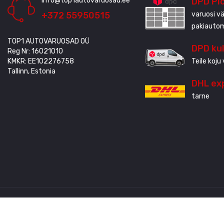
info@top1autovaruosad.ee
DPD Pi
+372 55950515
varuosi vä
pakiauto
TOP1 AUTOVARUOSAD OÜ
DPD ku
Reg Nr: 16021010
KMKR: EE102276758
Teile koju 
Tallinn, Estonia
DHL ex
tarne
Loodud
3QStudio
© Autoriõigus 2020 - 2024. Kõik õigused kaitstud