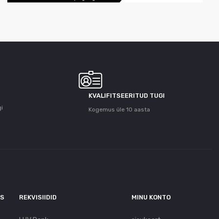
KVALIFITSEERITUD TUGI
gi
Kogemus üle 10 aasta
US
REKVISIIDID
MINU KONTO