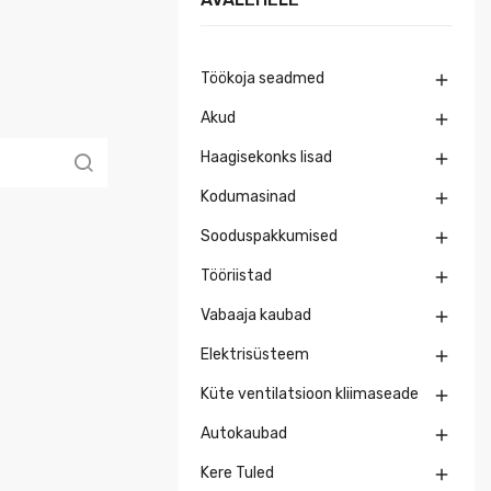
Töökoja seadmed

Akud

Haagisekonks lisad

Kodumasinad

Sooduspakkumised

Tööriistad

Vabaaja kaubad

Elektrisüsteem

Küte ventilatsioon kliimaseade

Autokaubad

Kere Tuled
