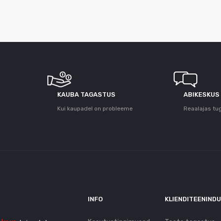
KAUBA TAGASTUS
ABIKESKUS
Kui kaupadel on probleeme
Reaalajas tu
INFO
KLIENDITEENIND