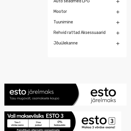
Auto seadmed LPG

Mootor

Tuunimine

Rehvid rattad Aksessuaarid

Jõuülekanne
