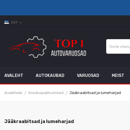
EST
expand_more
AVALEHT
AUTOKAUBAD
VARUOSAD
MEIST
Avalehele
Sooduspakkumised
Jääkraabitsad ja lumeharjad
Jääkraabitsad ja lumeharjad