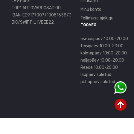
LHV Pank
sisukaart
TOP1 AUTOVARUOSAD OÜ
Minu konto
IBAN: EE917700771005163873
Tellimuse ajalugu
BIC/SWIFT: LHVBEE22
TÖÖAEG
esmaspäev 10:00-20:00
teisipäev 10:00-20:00
kolmapäev 10:00-20:00
neljapäev 10:00-20:00
Reede 10:00-20:00
laupäev suletud
pühapäev suletud