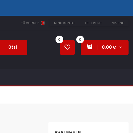
VÕRDLE (
0
)
MINU KONTO
TELLIMINE
SISENE
0
0
Otsi
0,00 €
AVALEHELE