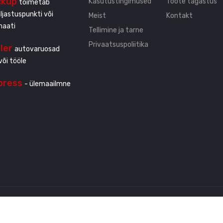
ckup
Kasutustingimused
Toote tagastus
toimetab
ljastuspunkti või
Meist
Kontakt
maati
Tellimine ja tarne
Privaatsuspoliitika
ller
autovaruosad
või tööle
press
- ülemaailmne