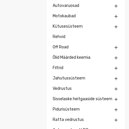
Autovaruosad

Motokaubad

Kütusesüsteem

Rehvid
Off Road

Õlid Määrded keemia

Filtrid

Jahutussüsteem

Vedrustus

Sisselaske heitgaaside süsteem

Pidurisüsteem

Ratta vedrustus
