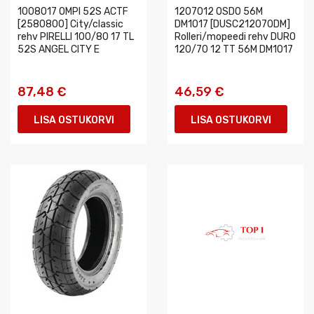
1008017 OMPI 52S ACTF
1207012 OSDO 56M
[2580800] City/classic
DM1017 [DUSC212070DM]
rehv PIRELLI 100/80 17 TL
Rolleri/mopeedi rehv DURO
52S ANGEL CITY E
120/70 12 TT 56M DM1017
87,48 €
46,59 €
LISA OSTUKORVI
LISA OSTUKORVI