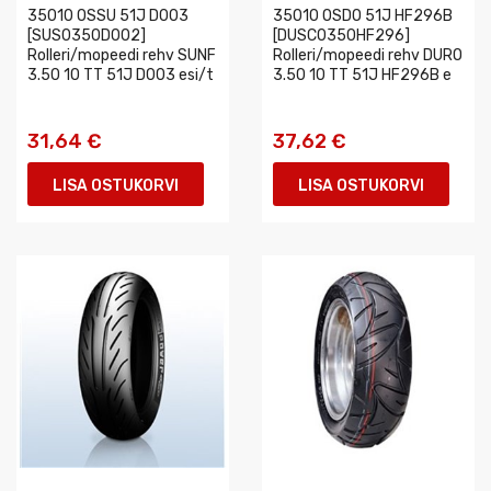
35010 OSSU 51J D003
35010 OSDO 51J HF296B
[SUS0350D002]
[DUSC0350HF296]
Rolleri/mopeedi rehv SUNF
Rolleri/mopeedi rehv DURO
3.50 10 TT 51J D003 esi/t
3.50 10 TT 51J HF296B e
31,64 €
37,62 €
LISA OSTUKORVI
LISA OSTUKORVI