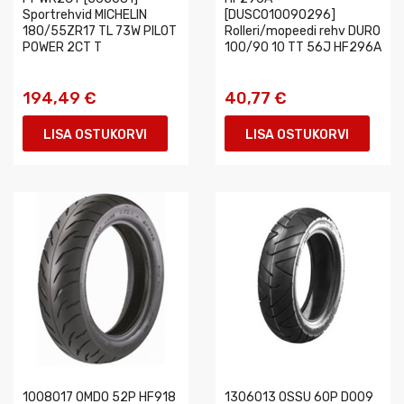
Sportrehvid MICHELIN
[DUSC010090296]
180/55ZR17 TL 73W PILOT
Rolleri/mopeedi rehv DURO
POWER 2CT T
100/90 10 TT 56J HF296A
194,49 €
40,77 €
LISA OSTUKORVI
LISA OSTUKORVI
1008017 OMDO 52P HF918
1306013 OSSU 60P D009