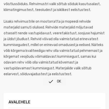
võistlussõiduks. Rehvimustri valik sõltub sõiduki kasutusalast,
kliimatingimustest, teeoludest ja isiklikest eelistustest.
Lisaks rehvimustrile on mootorratta ja mopeedi rehvide
materjalid samuti olulised. Rehvide materjalid mõjutavad
otseselt nende vastupidavust, veeretakistust, soojuse hajumist
ja üldist jõudlust. Rehvid võivad olla valmistatud erinevatest
kummisegudest, millel on erinevad omadused ja eelised. Näiteks
võib kõrgema kvaliteediga rehv olla valmistatud pehmemast ja
kõrgemat veojõudu võimaldavast kummisegust, samas kui
odavam rehv võib olla valmistatud kõvemast ja
vastupidavamast kummisegust. Materjalide valik sõltub
eelarvest, sõiduvajadustest ja eelistustest.

OK
AVALEHELE