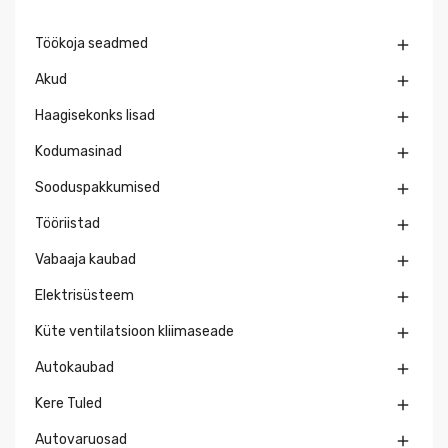
Töökoja seadmed

Akud

Haagisekonks lisad

Kodumasinad

Sooduspakkumised

Tööriistad

Vabaaja kaubad

Elektrisüsteem

Küte ventilatsioon kliimaseade

Autokaubad

Kere Tuled

Autovaruosad
