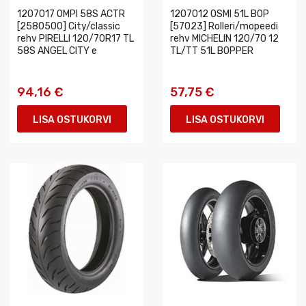
1207017 OMPI 58S ACTR
1207012 OSMI 51L BOP
[2580500] City/classic
[57023] Rolleri/mopeedi
rehv PIRELLI 120/70R17 TL
rehv MICHELIN 120/70 12
58S ANGEL CITY e
TL/TT 51L BOPPER
94,16 €
57,75 €
LISA OSTUKORVI
LISA OSTUKORVI