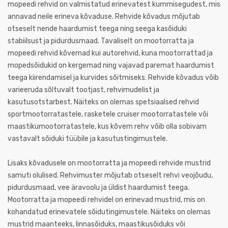
mopeedi rehvid on valmistatud erinevatest kummisegudest, mis
annavad neile erineva kõvaduse. Rehvide kõvadus mõjutab
otseselt nende haardumist teega ning seega kasõiduki
stabiilsust ja pidurdusmaad. Tavaliselt on mootorratta ja
mopeedi rehvid kõvemad kui autorehvid, kuna mootorrattad ja
mopedsõidukid on kergemad ning vajavad paremat haardumist
teega kiirendamisel ja kurvides sõitmiseks. Rehvide kõvadus võib
varieeruda sõltuvalt tootjast, rehvimudelist ja
kasutusotstarbest. Näiteks on olemas spetsiaalsed rehvid
sportmootorratastele, rasketele cruiser mootorratastele või
maastikumootorratastele, kus kõvem rehv võib olla sobivam
vastavalt sõiduki tüübile ja kasutustingimustele.
Lisaks kõvadusele on mootorratta ja mopeedi rehvide mustrid
samuti olulised. Rehvimuster mõjutab otseselt rehvi veojõudu,
pidurdusmaad, vee äravoolu ja üldist haardumist teega.
Mootorratta ja mopeedi rehvidel on erinevad mustrid, mis on
kohandatud erinevatele sõidutingimustele. Näiteks on olemas
mustrid maanteeks, linnasõiduks, maastikusõiduks või