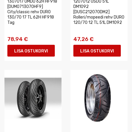
1307017 OMDO 62H HF918
1207012 OSDO 51L
[DUMO713070HF9]
DM1092
City/classic rehv DURO
[DUSC212070DM2]
130/70 17 TL 62H HF918
Rolleri/mopeedi rehv DURO
Tag
120/70 12 TL 51L DM1092
78,94 €
47,26 €
LISA OSTUKORVI
LISA OSTUKORVI