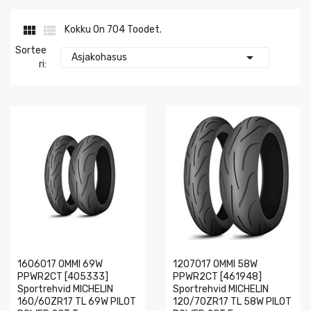


Kokku On 704 Toodet.
Sortee

Asjakohasus
Ri:
1606017 OMMI 69W
1207017 OMMI 58W
PPWR2CT [405333]
PPWR2CT [461948]
Sportrehvid MICHELIN
Sportrehvid MICHELIN
160/60ZR17 TL 69W PILOT
120/70ZR17 TL 58W PILOT