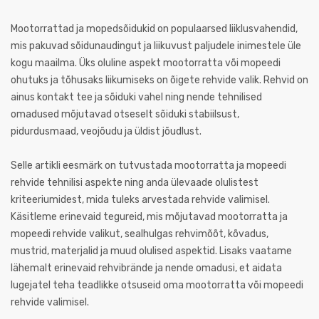
Mootorrattad ja mopedsõidukid on populaarsed liiklusvahendid,
mis pakuvad sõidunaudingut ja liikuvust paljudele inimestele üle
kogu maailma. Üks oluline aspekt mootorratta või mopeedi
ohutuks ja tõhusaks liikumiseks on õigete rehvide valik. Rehvid on
ainus kontakt tee ja sõiduki vahel ning nende tehnilised
omadused mõjutavad otseselt sõiduki stabiilsust,
pidurdusmaad, veojõudu ja üldist jõudlust.
Selle artikli eesmärk on tutvustada mootorratta ja mopeedi
rehvide tehnilisi aspekte ning anda ülevaade olulistest
kriteeriumidest, mida tuleks arvestada rehvide valimisel.
Käsitleme erinevaid tegureid, mis mõjutavad mootorratta ja
mopeedi rehvide valikut, sealhulgas rehvimõõt, kõvadus,
mustrid, materjalid ja muud olulised aspektid. Lisaks vaatame
lähemalt erinevaid rehvibrände ja nende omadusi, et aidata
lugejatel teha teadlikke otsuseid oma mootorratta või mopeedi
rehvide valimisel.