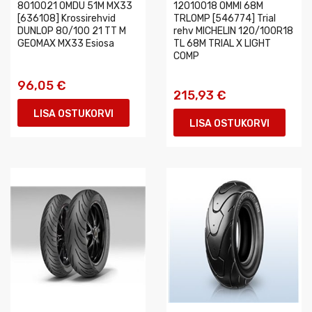
8010021 OMDU 51M MX33
12010018 OMMI 68M
[636108] Krossirehvid
TRLOMP [546774] Trial
DUNLOP 80/100 21 TT M
rehv MICHELIN 120/100R18
GEOMAX MX33 Esiosa
TL 68M TRIAL X LIGHT
COMP
96,05 €
215,93 €
LISA OSTUKORVI
LISA OSTUKORVI