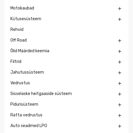
Motokaubad

Kütusesüsteem

Rehvid
Off Road

Õlid Määrded keemia

Filtrid

Jahutussüsteem

Vedrustus

Sisselaske heitgaaside süsteem

Pidurisüsteem

Ratta vedrustus

Auto seadmed LPG
