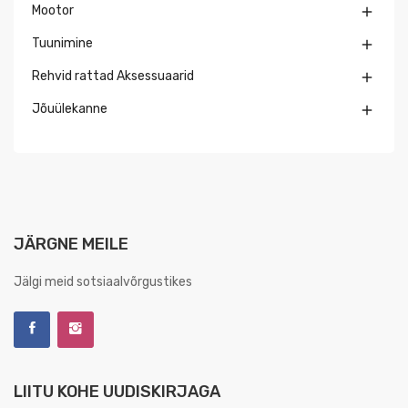
Mootor

Tuunimine

Rehvid rattad Aksessuaarid

Jõuülekanne

JÄRGNE MEILE
Jälgi meid sotsiaalvõrgustikes
LIITU KOHE UUDISKIRJAGA