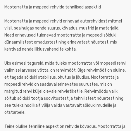
Mootorratta ja mopeedi rehvide tehnilised aspektid
Mootorratta ja mopeedi rehvid erinevad autorehvidest mitmel
viisil, sealhulgas nende suurus, kõvadus, mustrid ja materjalid.
Need erinevused tulenevad mootorratta ja mopeedi sõiduki
dünaamilistest omadustest ning erinevatest nõuetest, mis
kehtivad nende liiklusvahendite kohta.
Üks esimesi tegureid, mida tuleks mootorratta või mopeedi rehvi
valimisel arvesse võtta, on rehvimõõt. Õige rehvimõõt on oluline,
et tagada sõiduki stabiilsus, ohutus ja jõudlus. Mootorratta ja
mopeedi rehvid on saadaval erinevates suurustes, mis on
märgitud rehvi küljel olevale rehvietiketile. Rehvimõõdu valik
sõltub sõiduki tootja soovitustest ja tehnilistest nõuetest ning
see tuleks hoolikalt välja valida vastavalt sõiduki mudelile ja
otstarbele.
Teine oluline tehniline aspekt on rehvide kõvadus. Mootorratta ja