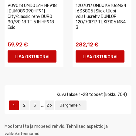
909018 OMDO 51H HF918
1207017 OMDU KR106MS4
[DUMO89090HF91]
[633805] Slick tüüpi
City/classic rehv DURO
võistlusrehv DUNLOP
90/90 18 TT 51H HF918
120/70R17 TL KR106 MS4
Esio
3
59,92 €
282,12 €
LISA OSTUKORVI
LISA OSTUKORVI
Kuvatakse 1–28 toodet (kokku 704)
…
1
2
3
26
Järgmine

Mootorratta ja mopeedi rehvid: Tehnilised aspektid ja
valikukriteeriumid