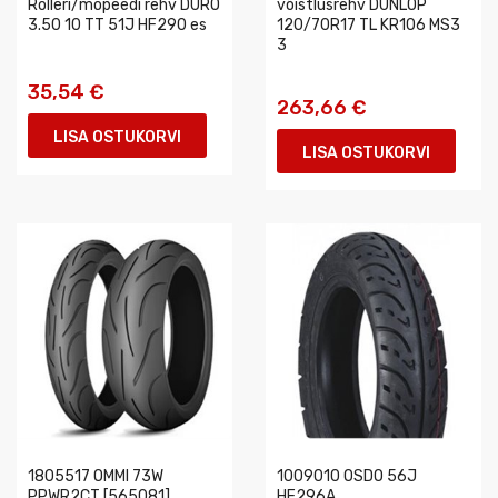
Rolleri/mopeedi rehv DURO
võistlusrehv DUNLOP
3.50 10 TT 51J HF290 es
120/70R17 TL KR106 MS3
3
35,54 €
263,66 €
LISA OSTUKORVI
LISA OSTUKORVI
1805517 OMMI 73W
1009010 OSDO 56J
PPWR2CT [565081]
HF296A