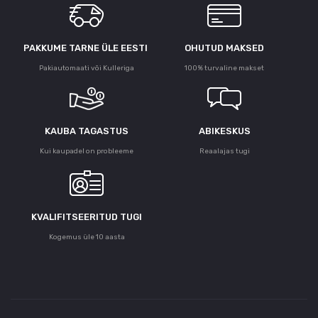
PAKKUME TARNE ÜLE ЕESTI
OHUTUD MAKSED
Pakiautomaati või Kulleriga
100% turvaline makset
KAUBA TAGASTUS
ABIKESKUS
Kui kaupadel on probleeme
Reaalajas tugi
KVALIFITSEERITUD TUGI
Kogemus üle 10 aasta