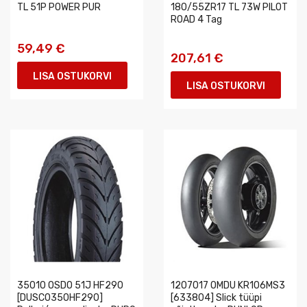
TL 51P POWER PUR
180/55ZR17 TL 73W PILOT
ROAD 4 Tag
59,49 €
207,61 €
LISA OSTUKORVI
LISA OSTUKORVI
35010 OSDO 51J HF290
1207017 OMDU KR106MS3
[DUSC0350HF290]
[633804] Slick tüüpi