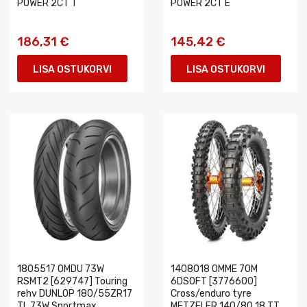
POWER 2CT T
POWER 2CT E
186,31 €
145,42 €
LISA OSTUKORVI
LISA OSTUKORVI
1805517 OMDU 73W
1408018 OMME 70M
RSMT2 [629747] Touring
6DSOFT [3776600]
rehv DUNLOP 180/55ZR17
Cross/enduro tyre
TL 73W Sportmax
METZELER 140/80 18 TT