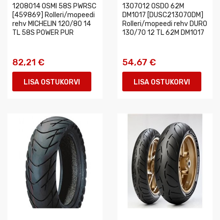
1208014 OSMI 58S PWRSC
1307012 OSDO 62M
[459869] Rolleri/mopeedi
DM1017 [DUSC213070DM]
rehv MICHELIN 120/80 14
Rolleri/mopeedi rehv DURO
TL 58S POWER PUR
130/70 12 TL 62M DM1017
82,21 €
54,67 €
LISA OSTUKORVI
LISA OSTUKORVI