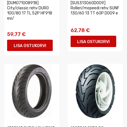
[DUMO71008918]
[SUS313060D009]
City/classic rehv DURO
Rolleri/mopeedi rehv SUNF
100/80 17 TL 52P HF918
130/60 13 TT 60P D009 e
esi/
62,78 €
59,77 €
LISA OSTUKORVI
LISA OSTUKORVI