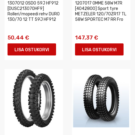
1307012 OSDO 59J HF912
1207017 OMME 58W M7R
[DUSC213070HF9]
[4042800] Sport tyre
Rolleri/mopeedi rehv DURO
METZELER 120/70ZR17 TL
130/70 12 TT 59J HF912
58W SPORTEC M7 RR Fro
50,44 €
147,37 €
LISA OSTUKORVI
LISA OSTUKORVI