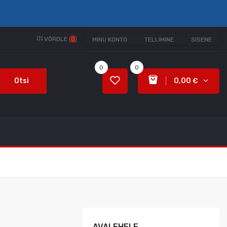
VÕRDLE (
0
)
MINU KONTO
TELLIMINE
SISENE
0
0
Otsi
0,00 €
AVALEHELE