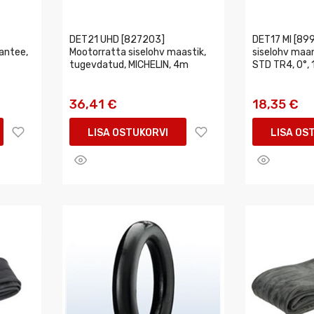
DET21 UHD [827203]
DET17 MI [89
antee,
Mootorratta siselohv maastik,
siselohv maan
tugevdatud, MICHELIN, 4m
STD TR4, 0°, 
36,41 €
18,35 €
LISA OSTUKORVI
LISA OS