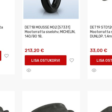
ta
DET18 MOUSSE M02 [57331]
DET19 STD120
Mootorratta siselohv, MICHELIN,
Mootorratta 
140/80 18,
DUNLOP, 1,4m
213,20 €
33,00 €
LISA OSTUKORVI
LISA OS