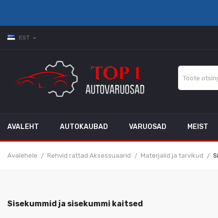
EST
expand_more
AVALEHT
AUTOKAUBAD
VARUOSAD
MEIST
Avalehele
Rehvid rattad Aksessuaarid
Materjalid ja tarvikud
S
Sisekummid ja sisekummi kaitsed