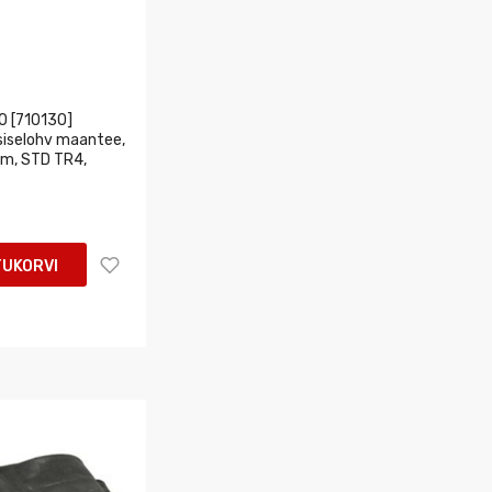
 [710130]
siselohv maantee,
m, STD TR4,
TUKORVI