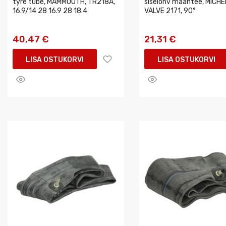
tyre tube, MAMMOOTH, TR218A,
siselohv maantee, MICHEL
16.9/14 28 16.9 28 18.4
VALVE 2171, 90°
40,47 €
21,31 €
LISA OSTUKORVI
LISA OSTUKORVI