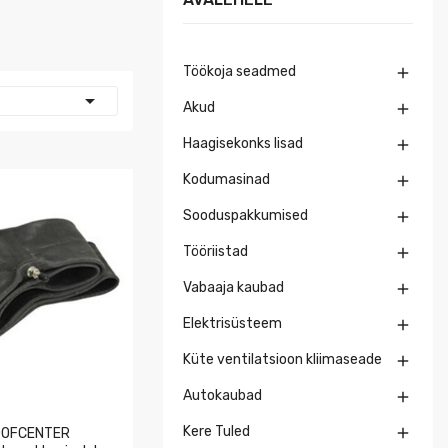
Töökoja seadmed


Akud

Haagisekonks lisad

Kodumasinad

Sooduspakkumised

Tööriistad

Vabaaja kaubad

Elektrisüsteem

Küte ventilatsioon kliimaseade

Autokaubad

Kere Tuled

DOFCENTER