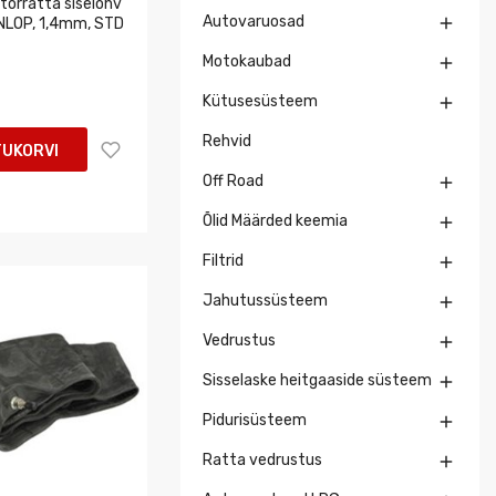
torratta siselohv
Autovaruosad

NLOP, 1,4mm, STD
Motokaubad

Kütusesüsteem

Rehvid
TUKORVI
Off Road

Õlid Määrded keemia

Filtrid

Jahutussüsteem

Vedrustus

Sisselaske heitgaaside süsteem

Pidurisüsteem

Ratta vedrustus
