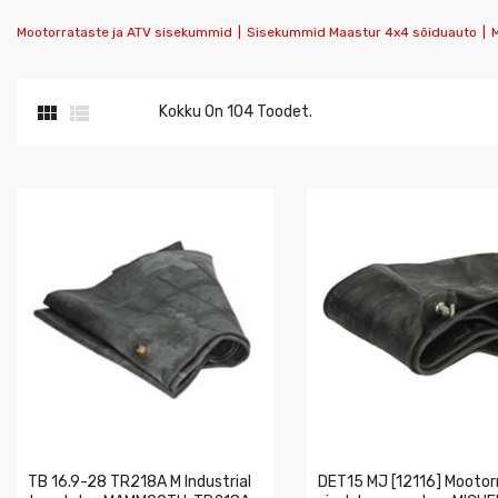
Mootorrataste ja ATV sisekummid
|
Sisekummid Maastur 4x4 sõiduauto
|


Kokku On 104 Toodet.
TB 16.9-28 TR218A M Industrial
DET15 MJ [12116] Mootor