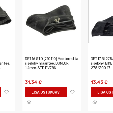
DET16 STD [710110] Mootorratta
DET17 BI 275
antee,
siselohv maantee, DUNLOP,
siselohv, BIKE
,
1,4mm, STD PV78N
275/300 17
31,34 €
13,45 €
LISA OSTUKORVI
LISA OS