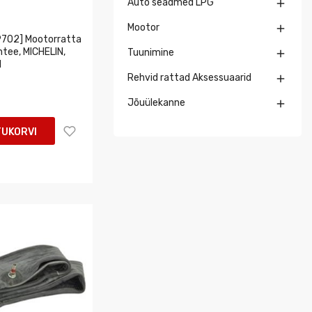
Auto seadmed LPG

Mootor

9702] Mootorratta
tee, MICHELIN,
Tuunimine

1
Rehvid rattad Aksessuaarid

Jõuülekanne

TUKORVI