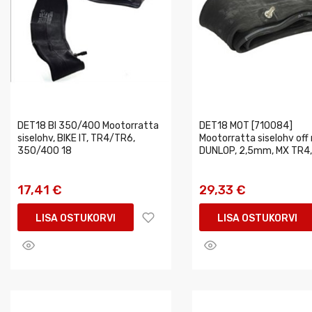
DET18 BI 350/400 Mootorratta
DET18 MOT [710084]
siselohv, BIKE IT, TR4/TR6,
Mootorratta siselohv off 
350/400 18
DUNLOP, 2,5mm, MX TR4,
17,41 €
29,33 €
LISA OSTUKORVI
LISA OSTUKORVI