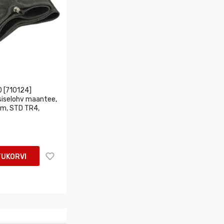
 [710124]
siselohv maantee,
m, STD TR4,
TUKORVI