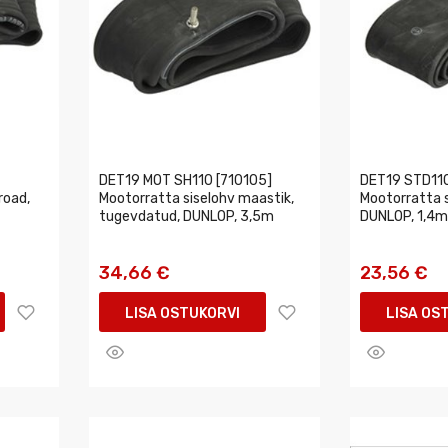
DET19 MOT SH110 [710105]
DET19 STD110
road,
Mootorratta siselohv maastik,
Mootorratta 
tugevdatud, DUNLOP, 3,5m
DUNLOP, 1,4m
34,66 €
23,56 €
LISA OSTUKORVI
LISA OS