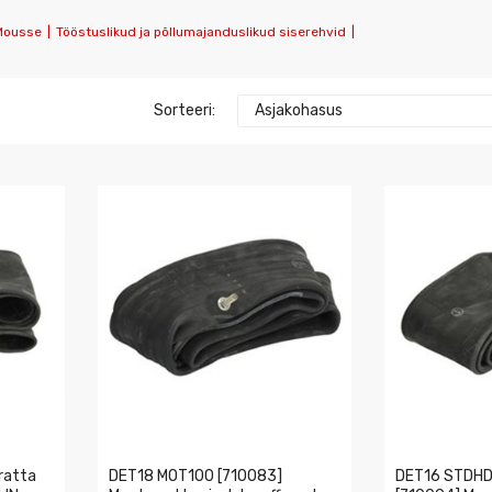
Mousse
|
Tööstuslikud ja põllumajanduslikud siserehvid
|
Sorteeri:
Asjakohasus
ratta
DET18 MOT100 [710083]
DET16 STDH