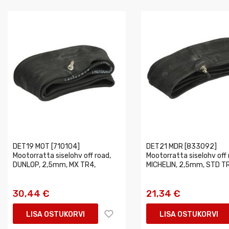
DET19 MOT [710104]
DET21 MDR [833092]
Mootorratta siselohv off road,
Mootorratta siselohv off 
DUNLOP, 2,5mm, MX TR4,
MICHELIN, 2,5mm, STD T
30,44 €
21,34 €
LISA OSTUKORVI
LISA OSTUKORVI