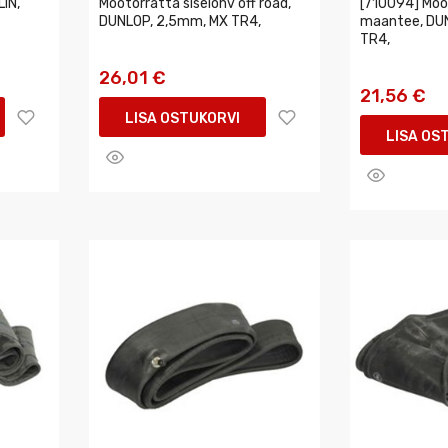
IN,
Mootorratta siselohv off road,
[710094] Moo
DUNLOP, 2,5mm, MX TR4,
maantee, DU
TR4,
26,01 €
21,56 €
LISA OSTUKORVI
LISA OS