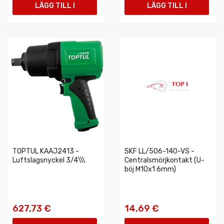
LÄGG TILL I
LÄGG TILL I
VARUKORGEN
VARUKORGEN
TOPTUL KAAJ2413 -
SKF LL/506-140-VS -
Luftslagsnyckel 3/4\\\
Centralsmörjkontakt (U-
böj M10x1 6mm)
627,73 €
14,69 €