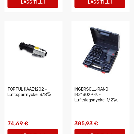
LÄGG TILL I
LÄGG TILL I
VARUKORGEN
VARUKORGEN
TOPTUL KAAE1202 -
INGERSOLL-RAND
Luftspärrnyckel 3/8\\\
IR2130XP-K -
Luftslagsnyckel 1/2\\\
74,69 €
385,93 €