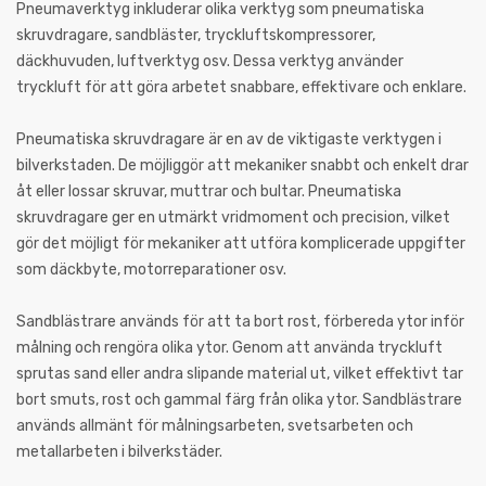
Pneumaverktyg inkluderar olika verktyg som pneumatiska
skruvdragare, sandbläster, tryckluftskompressorer,
däckhuvuden, luftverktyg osv. Dessa verktyg använder
tryckluft för att göra arbetet snabbare, effektivare och enklare.
Pneumatiska skruvdragare är en av de viktigaste verktygen i
bilverkstaden. De möjliggör att mekaniker snabbt och enkelt drar
åt eller lossar skruvar, muttrar och bultar. Pneumatiska
skruvdragare ger en utmärkt vridmoment och precision, vilket
gör det möjligt för mekaniker att utföra komplicerade uppgifter
som däckbyte, motorreparationer osv.
Sandblästrare används för att ta bort rost, förbereda ytor inför
målning och rengöra olika ytor. Genom att använda tryckluft
sprutas sand eller andra slipande material ut, vilket effektivt tar
bort smuts, rost och gammal färg från olika ytor. Sandblästrare
används allmänt för målningsarbeten, svetsarbeten och
metallarbeten i bilverkstäder.