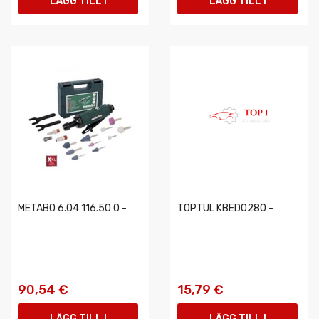
LÄGG TILL I
LÄGG TILL I
VARUKORGEN
VARUKORGEN
METABO 6.04 116.50 0 -
TOPTUL KBED0280 -
90,54 €
15,79 €
LÄGG TILL I
LÄGG TILL I