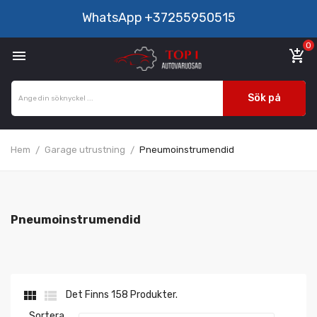
WhatsApp
+37255950515
0

add_shopping_cart
Sök på
Hem
Garage utrustning
Pneumoinstrumendid
Pneumoinstrumendid


Det Finns 158 Produkter.
Sortera