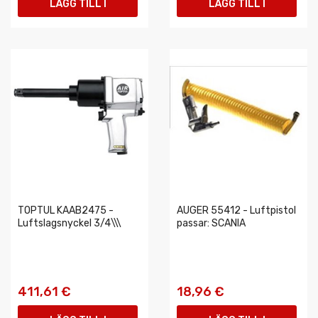
LÄGG TILL I
LÄGG TILL I
VARUKORGEN
VARUKORGEN
TOPTUL KAAB2475 -
AUGER 55412 - Luftpistol
Luftslagsnyckel 3/4\\\
passar: SCANIA
411,61 €
18,96 €