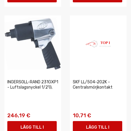
VARUKORGEN
VARUKORGEN
INGERSOLL-RAND 231GXP1
SKF LL/504-202K -
- Luftslagsnyckel 1/2\\\
Centralsmörjkontakt
246,19 €
10,71 €
LÄGG TILL I
LÄGG TILL I