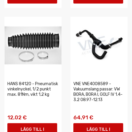
VARUKORGEN
VARUKORGEN
HANS 84120 - Pneumatisk
VNE VNE4008589 -
vinkelnyckel, 1/2 punkt
Vakuumslang passar: VW
max. 81Nm, vikt 1,2 kg
BORA, BORA I, GOLF IV 1.4-
3.2 08.97-12.13
12,02 €
64,91 €
LÄGG TILL I
LÄGG TILL I