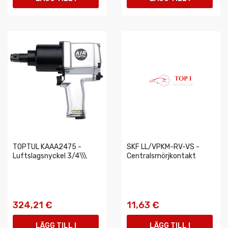
VARUKORGEN
VARUKORGEN
TOPTUL KAAA2475 -
SKF LL/VPKM-RV-VS -
Luftslagsnyckel 3/4\\\
Centralsmörjkontakt
324,21 €
11,63 €
LÄGG TILL I
LÄGG TILL I