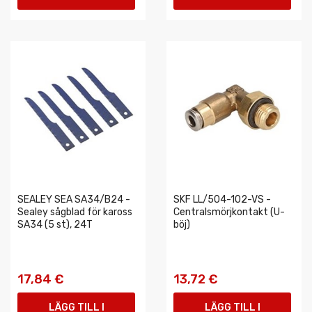
VARUKORGEN
VARUKORGEN
SEALEY SEA SA34/B24 -
SKF LL/504-102-VS -
Sealey sågblad för kaross
Centralsmörjkontakt (U-
SA34 (5 st), 24T
böj)
17,84 €
13,72 €
LÄGG TILL I
LÄGG TILL I