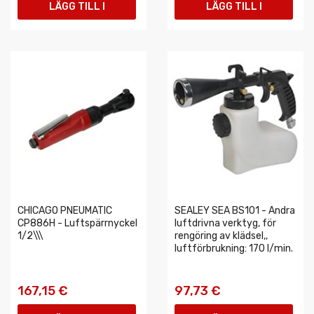
LÄGG TILL I
LÄGG TILL I
VARUKORGEN
VARUKORGEN
CHICAGO PNEUMATIC
SEALEY SEA BS101 - Andra
CP886H - Luftspärrnyckel
luftdrivna verktyg, för
1/2\\\
rengöring av klädsel,,
luftförbrukning: 170 l/min.
167,15 €
97,73 €