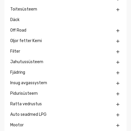
Toitesüsteem

Däck
Off Road

Oljor fetter Kemi

Filter

Jahutussüsteem

Fjädring

Insug avgassystem

Pidurisüsteem

Ratta vedrustus

Auto seadmed LPG

Mootor
