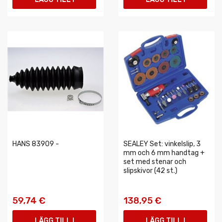
VARUKORGEN
VARUKORGEN
HANS 83909 -
SEALEY Set: vinkelslip, 3
mm och 6 mm handtag +
set med stenar och
slipskivor (42 st.)
59,74 €
138,95 €
LÄGG TILL I
LÄGG TILL I