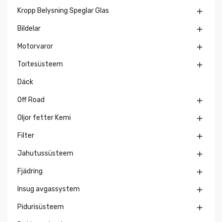
Kropp Belysning Speglar Glas

Bildelar

Motorvaror

Toitesüsteem

Däck
Off Road

Oljor fetter Kemi

Filter

Jahutussüsteem

Fjädring

Insug avgassystem

Pidurisüsteem
