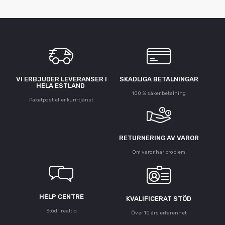
VI ERBJUDER LEVERANSER I
SKADLIGA BETALNINGAR
HELA ESTLAND
100 % säker betalning
Paketpost eller kurirtjänst
RETURNERING AV VAROR
Om varor har problem
HELP CENTRE
KVALIFICERAT STÖD
Stöd i realtid
Över 10 års erfarenhet