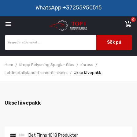
WhatsApp
+37255950515
0

add_shopping_cart
Sök på
Hem
Kropp Belysning Speglar Glas
Kaross
Lehtmetallplaadid remontimiseks
Ukse lävepakk
Ukse lävepakk


Det Finns 1018 Produkter.