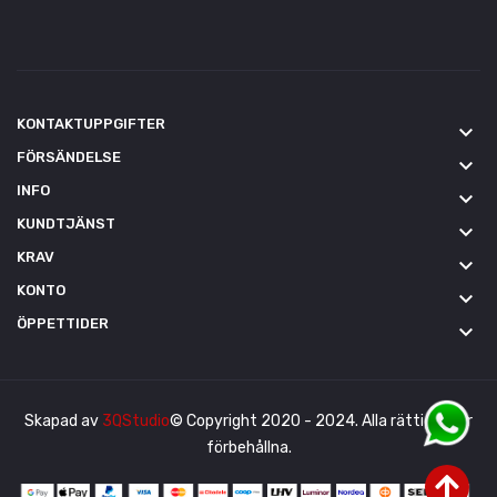
KONTAKTUPPGIFTER
keyboard_arrow_down
FÖRSÄNDELSE
keyboard_arrow_down
INFO
keyboard_arrow_down
KUNDTJÄNST
keyboard_arrow_down
KRAV
keyboard_arrow_down
KONTO
keyboard_arrow_down
ÖPPETTIDER
keyboard_arrow_down
Skapad av
3QStudio
© Copyright 2020 - 2024. Alla rättigheter
förbehållna.