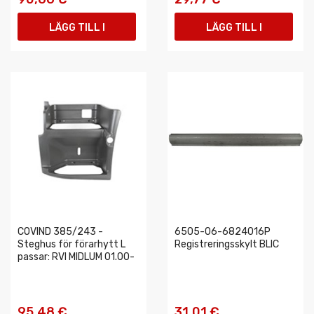
LÄGG TILL I
LÄGG TILL I
VARUKORGEN
VARUKORGEN
COVIND 385/243 -
6505-06-6824016P
Steghus för förarhytt L
Registreringsskylt BLIC
passar: RVI MIDLUM 01.00-
95,48 €
31,01 €