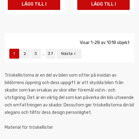
LÄGG TILL I
LÄGG TILL I
VARUKORGEN
VARUKORGEN
Visar 1-28 av 1018 objekt
…
1
2
3
37
Nästa

Tröskellistorna är en del av bilen som sitter på insidan av
bildörrens öppning och dess uppgift är att skydda bilen från
skador som kan orsakas av skor eller föremål vid in- och
utstigning. Det är en viktig del som kan påverka din bils utseende
och omfattningen av skador. Dessutom ger tröskellistorna din bil
elegans och tillför dess design personlighet.
Material för tröskellister