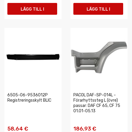
LÄGG TILL I
LÄGG TILL I
VARUKORGEN
VARUKORGEN
6505-06-9536012P
PACOL DAF-SP-014L -
Registreringsskylt BLIC
Förarhyttssteg L (övre)
passar: DAF CF 65, CF 75
01.01-05.13
58,64 €
186,93 €