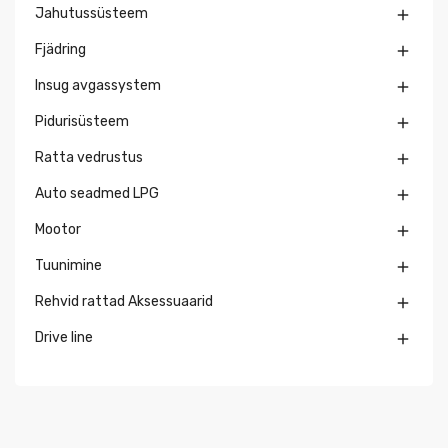
Jahutussüsteem

Fjädring

Insug avgassystem

Pidurisüsteem

Ratta vedrustus

Auto seadmed LPG

Mootor

Tuunimine

Rehvid rattad Aksessuaarid

Drive line
