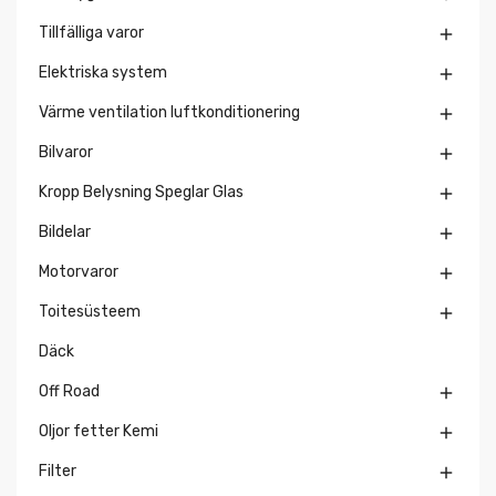
Tillfälliga varor

Elektriska system

Värme ventilation luftkonditionering

Bilvaror

Kropp Belysning Speglar Glas

Bildelar

Motorvaror

Toitesüsteem

Däck
Off Road

Oljor fetter Kemi

Filter
