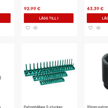
92,99 €
43,39 €
LÄGG TILL I
LÄG
VARUKORGEN
VAR
o
Patronhållare 3-stycken
35mm patron 