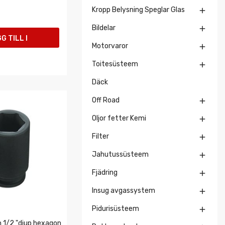
Kropp Belysning Speglar Glas

Bildelar

G TILL I
Motorvaror

UKORGEN
Toitesüsteem

Däck
Off Road

Oljor fetter Kemi

Filter

Jahutussüsteem

Fjädring

Insug avgassystem

Pidurisüsteem

1/2 "djup hexagon