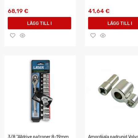
68,19 €
41,64 €
LÄGG TILL I
LÄGG TILL I
VARUKORGEN
VARUKORGEN
3/8 "Alldrive patroner 8-19mm
Amordijala padrunid Volv