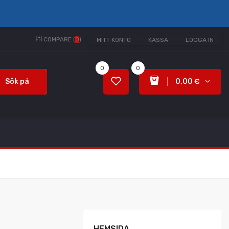
COMPARE (
0
)
MITT KONTO
KASSA
LOGGA IN
0
0
Sök på
0,00 €
HEMSIDA