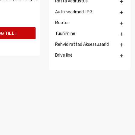
Ratta vedrustus

Auto seadmed LPG

Mootor

G TILL I
Tuunimine

Rehvid rattad Aksessuaarid

UKORGEN
Drive line
