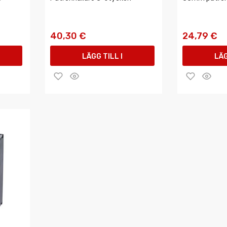
40,30 €
24,79 €
LÄGG TILL I
LÄG
VARUKORGEN
VAR