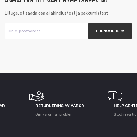
ANMÄL DIG TILL VÅRT NYHETSBREV NU
Liituge, et saada osa allahindlustest ja pakkumistest
GAR
RETURNERING AV VAROR
HELP CENT
Om varor har problem
Stöd i realtid