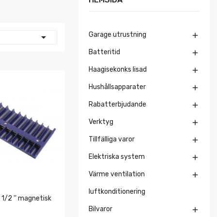
Garage utrustning


Batteritid

Haagisekonks lisad

Hushållsapparater

Rabatterbjudande

Verktyg

Tillfälliga varor

Elektriska system

Värme ventilation

luftkonditionering
 1/2 '' magnetisk
Bilvaror
