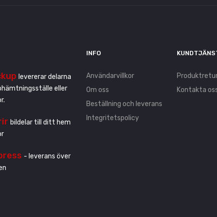
INFO
KUNDTJÄNS
ckup
Användarvillkor
Produktretu
levererar delarna
pphämtningsställe eller
Om oss
Kontakta os
r.
Beställning och leverans
Integritetspolicy
rir
bildelar till ditt hem
or
press
- leverans över
en