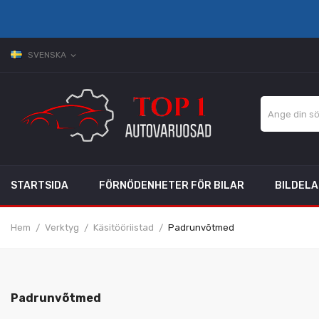
SVENSKA
expand_more
STARTSIDA
FÖRNÖDENHETER FÖR BILAR
BILDEL
Hem
Verktyg
Käsitööriistad
Padrunvõtmed
Padrunvõtmed