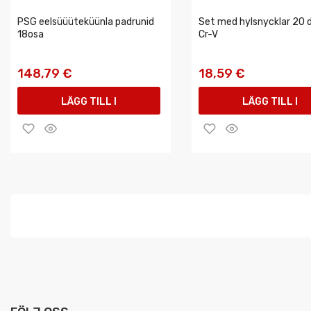
PSG eelsüüüteküünla padrunid
Set med hylsnycklar 20 d
18osa
Cr-V
148,79 €
18,59 €
LÄGG TILL I
LÄGG TILL I
VARUKORGEN
VARUKORGEN