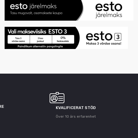
RE
KVALIFICERAT STÖD
Över 10 års erfarenhet