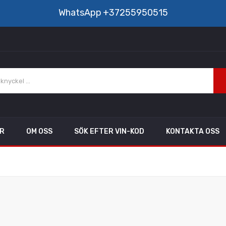
WhatsApp
+37255950515
AR
OM OSS
SÖK EFTER VIN-KOD
KONTAKTA OSS