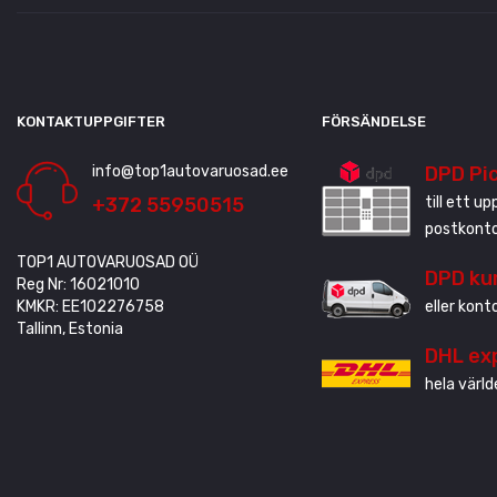
KONTAKTUPPGIFTER
FÖRSÄNDELSE
info@top1autovaruosad.ee
DPD Pi
+372 55950515
till ett u
postkonto
TOP1 AUTOVARUOSAD OÜ
DPD ku
Reg Nr: 16021010
KMKR: EE102276758
eller kont
Tallinn, Estonia
DHL ex
hela värld