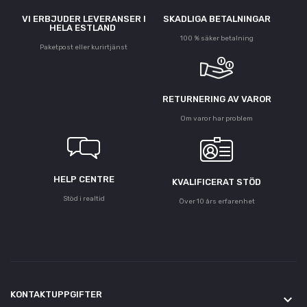
VI ERBJUDER LEVERANSER I
SKADLIGA BETALNINGAR
HELA ESTLAND
100 % säker betalning
Paketpost eller kurirtjänst
RETURNERING AV VAROR
Om varor har problem
HELP CENTRE
KVALIFICERAT STÖD
Stöd i realtid
Över 10 års erfarenhet
KONTAKTUPPGIFTER
keyboard_arrow_down