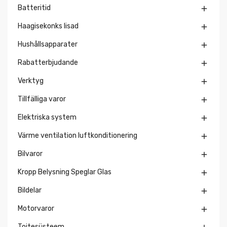
Batteritid

Haagisekonks lisad

Hushållsapparater

Rabatterbjudande

Verktyg

Tillfälliga varor

Elektriska system

Värme ventilation luftkonditionering

Bilvaror

Kropp Belysning Speglar Glas

Bildelar

Motorvaror

Toitesüsteem