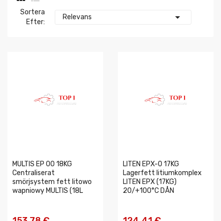
Sortera

Relevans
Efter:
MULTIS EP 00 18KG
LITEN EPX-0 17KG
Centraliserat
Lagerfett litiumkomplex
smörjsystem fett litowo
LITEN EPX (17KG)
wapniowy MULTIS (18L
20/+100°C DÅN
153,78 €
124,41 €