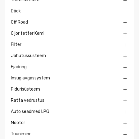

Däck
Off Road

Oljor fetter Kemi

Filter

Jahutussüsteem

Fjädring

Insug avgassystem

Pidurisüsteem

Ratta vedrustus

Auto seadmed LPG

Mootor

Tuunimine
