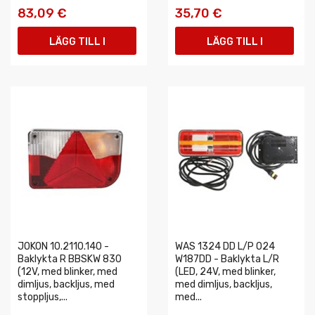
83,09 €
35,70 €
LÄGG TILL I
LÄGG TILL I
VARUKORGEN
VARUKORGEN
JOKON 10.2110.140 -
WAS 1324 DD L/P O24
Baklykta R BBSKW 830
W187DD - Baklykta L/R
(12V, med blinker, med
(LED, 24V, med blinker,
dimljus, backljus, med
med dimljus, backljus,
stoppljus,...
med...