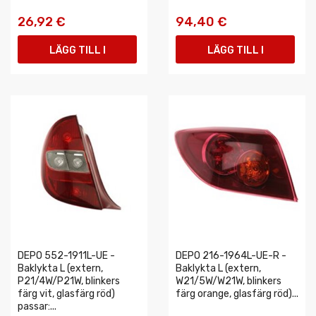
26,92 €
94,40 €
LÄGG TILL I
LÄGG TILL I
VARUKORGEN
VARUKORGEN
DEPO 552-1911L-UE -
DEPO 216-1964L-UE-R -
Baklykta L (extern,
Baklykta L (extern,
P21/4W/P21W, blinkers
W21/5W/W21W, blinkers
färg vit, glasfärg röd)
färg orange, glasfärg röd)...
passar:...