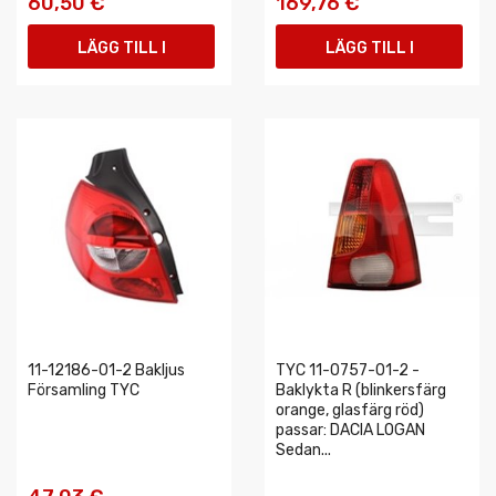
60,50 €
169,76 €
LÄGG TILL I
LÄGG TILL I
VARUKORGEN
VARUKORGEN
11-12186-01-2 Bakljus
TYC 11-0757-01-2 -
Församling TYC
Baklykta R (blinkersfärg
orange, glasfärg röd)
passar: DACIA LOGAN
Sedan...