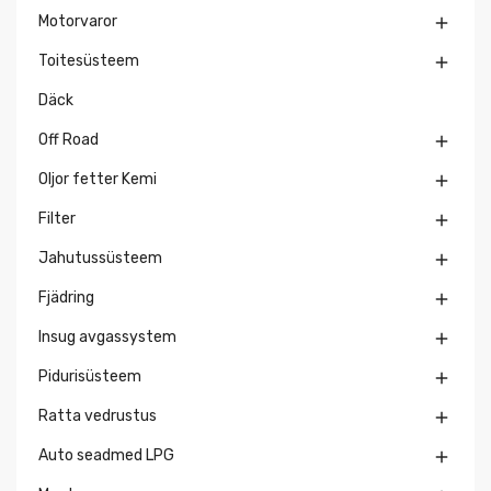
Motorvaror

Toitesüsteem

Däck
Off Road

Oljor fetter Kemi

Filter

Jahutussüsteem

Fjädring

Insug avgassystem

Pidurisüsteem

Ratta vedrustus

Auto seadmed LPG
