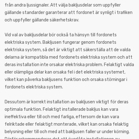
från andra ljussignaler. Att välja bakljusdelar som uppfyller
gällande standarder garanterar att fordonet är synligt i trafiken
och uppfyller gällande säkerhetskrav.
Vid val av bakljusdelar bör också ta hänsyn till fordonets
elektriska system. Bakljusen fungerar genom fordonets
elektriska system, så det är viktigt att säkerställa att de valda
delarna är kompatibla med fordonets elektriska system och att
deras installation inte orsakar elektriska problem. Felaktigt valda
eller olämpliga delar kan orsaka fel i det elektriska systemet,
vilket kan påverka bakljusens funktion och orsaka störningar i
fordonets elektriska system.
Dessutom är korrekt installation av bakljusen viktigt för deras
optimala funktion. Felaktigt installerade bakljus kan vara
ineffektiva eller till och med farliga, eftersom de kan vara
felriktade eller felaktigt monterade, vilket kan orsaka felaktig
belysning eller till och med att bakljusen faller ur under körning.