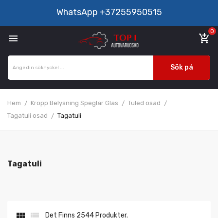
WhatsApp
+37255950515
0

add_shopping_cart
Sök på
Hem
Kropp Belysning Speglar Glas
Tuled osad
Tagatuli osad
Tagatuli
Tagatuli


Det Finns 2544 Produkter.