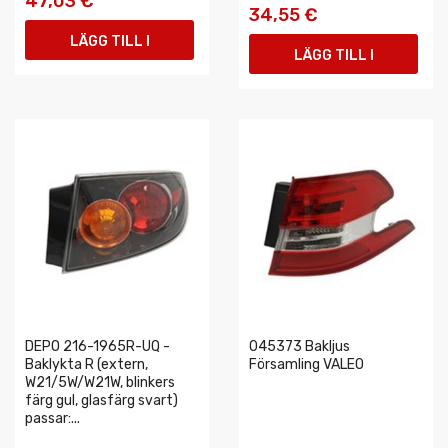
47,03 €
34,55 €
LÄGG TILL I
LÄGG TILL I
VARUKORGEN
VARUKORGEN
DEPO 216-1965R-UQ -
045373 Bakljus
Baklykta R (extern,
Församling VALEO
W21/5W/W21W, blinkers
färg gul, glasfärg svart)
passar:...