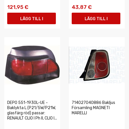
121,95 €
43,87 €
LÄGG TILL I
LÄGG TILL I
VARUKORGEN
VARUKORGEN
DEPO 551-1930L-UE -
714027040886 Bakljus
Baklykta L (P21/5W/P21W,
Församling MAGNETI
glasfärg röd) passar:
MARELLI
RENAULT CLIO I Ph II, CLIO I...