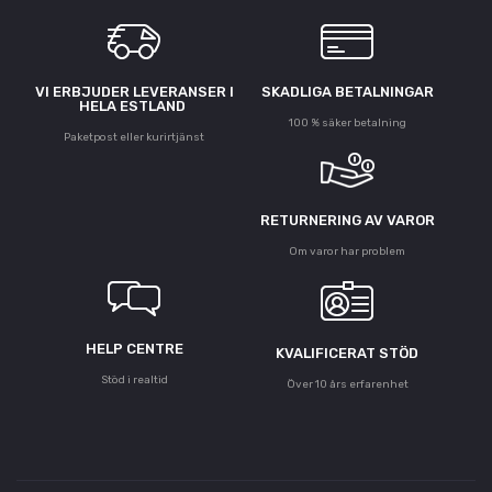
VI ERBJUDER LEVERANSER I
SKADLIGA BETALNINGAR
HELA ESTLAND
100 % säker betalning
Paketpost eller kurirtjänst
RETURNERING AV VAROR
Om varor har problem
HELP CENTRE
KVALIFICERAT STÖD
Stöd i realtid
Över 10 års erfarenhet