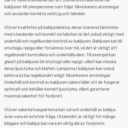
Därför rekommenderas det att överlåta installationen av
bakljusen till yrkespersoner som följer tillverkarens anvisningar
och använder korrekta verktyg och tekniker.
Utöver kvaliteten på bakljusdelarna, deras överensstämmelse
med standarder och korrekt installation är det också viktigt med
underhåll och regelbunden kontroll av bakljusen. Bakljusen kan bli
smutsiga, repiga eller försämras över tid, så det är viktigt att
regelbundet kontrollera och underhålla dem. Till exempel kan
glaset på bakljusen bli smutsigt eller repigt, vilket kan minska
deras ljusstyrka och klarhet. Lamporna i bakljusen kan också
behöva bytas regelbundet enligt tillverkarens anvisningar.
Underhåll och kontroll av bakljusen säkerställer att de fungerar
optimalt och behåller korrekt ljusstyrka, vilket garanterar
maximal säkerhet för fordonet.
Utöver säkerhetsaspekterna kan val och underhåll av bakljus
även vara en estetisk fråga. Utseendet är viktigt för många
bilägare och bakljus kan vara en viktig del av fordonets