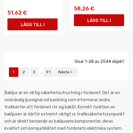
58,26 €
51,62 €
LÄGG TILL I
LÄGG TILL I
VARUKORGEN
VARUKORGEN
Visar 1-28 av 2544 objekt
…
1
2
3
91
Nästa

Bakljus är en viktig säkerhetsutrustning i fordonet. Det är en
nödvändig ljussignal vid backning som informerar andra
trafikanter att fordonet rör sig bakåt. Korrekt funktion av
bakljusen är därför extremt viktigt ur trafiksäkerhetssynpunkt
och är direkt beroende av bakljusens komponenter, deras
kvalitet och kompatibilitet med fordonets elektriska system.