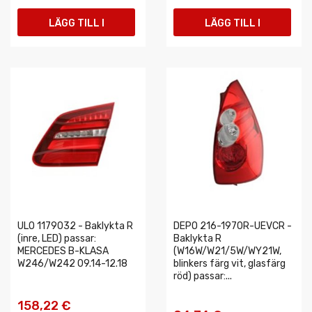
LÄGG TILL I
LÄGG TILL I
VARUKORGEN
VARUKORGEN
ULO 1179032 - Baklykta R
DEPO 216-1970R-UEVCR -
(inre, LED) passar:
Baklykta R
MERCEDES B-KLASA
(W16W/W21/5W/WY21W,
W246/W242 09.14-12.18
blinkers färg vit, glasfärg
röd) passar:...
158,22 €