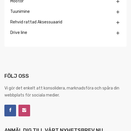
Mootor

Tuunimine

Rehvid rattad Aksessuaarid

Drive line

FÖLJ OSS
Vi gör det enkelt att konsolidera, marknadsföra och spåra din
webbplats för sociala medier.
ANMÄL DIG TILL VÅRT NYHETSBREV NU