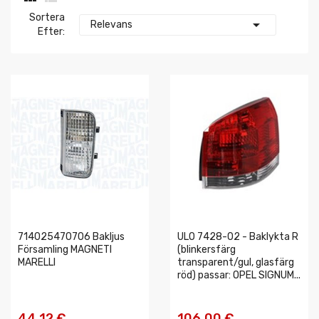
Sortera

Relevans
Efter:
714025470706 Bakljus
ULO 7428-02 - Baklykta R
Församling MAGNETI
(blinkersfärg
MARELLI
transparent/gul, glasfärg
röd) passar: OPEL SIGNUM...
44,12 €
106,00 €