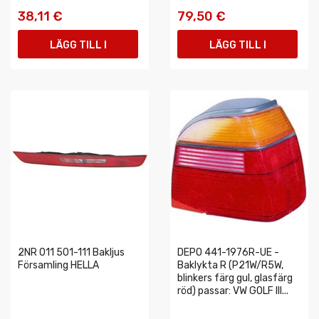
38,11 €
79,50 €
LÄGG TILL I
LÄGG TILL I
VARUKORGEN
VARUKORGEN
2NR 011 501-111 Bakljus
DEPO 441-1976R-UE -
Församling HELLA
Baklykta R (P21W/R5W,
blinkers färg gul, glasfärg
röd) passar: VW GOLF III...