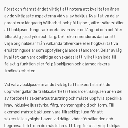
Först och främst är det viktigt att notera att kvaliteten är en
av de viktigaste aspekterna vid val av bakljus. Kvalitativa delar
garanterar långvarig hållbarhet och pålitlighet, vilket säkerställer
att bakljusen fungerar korrekt även över en lång tid och behåller
tillräcklig ljusstyrka och färg. Det rekommenderas därför att
välja originaldelar från välkända tillverkare eller högkvalitativa
ersättningsdelar som uppfyller gällande standarder. Delar av låg
kvalitet kan vara opålitliga och skadas lätt, vilket kan leda till
felaktig funktion eller fel på bakljusen och därmed riskera
trafiksäkerheten.
Vid val av bakljusdelar är det viktigt att säkerställa att de
uppfyller gällande trafiksäkerhetsstandarder. Bakljusen är en del
av fordonets säkerhetsutrustning och måste uppfylla specifika
krav, inklusive ljusstyrka, färg, monteringshöjd och form. Till
exempel måste bakljusen vara tillräckligt ljusa för att
säkerställa synlighet även vid dåliga väderförhållanden och
begränsad sikt, och de måste ha rätt färg för att tydligt skiljas