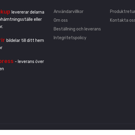
ckup
Användarvillkor
Produktretu
levererar delarna
pphämtningsställe eller
Om oss
Kontakta os
r.
Beställning och leverans
Integritetspolicy
rir
bildelar till ditt hem
or
press
- leverans över
en
ehållna.