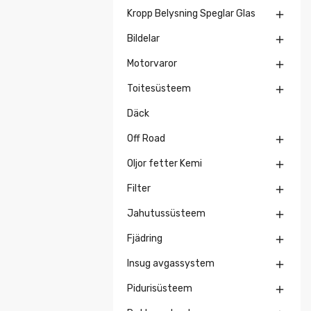
Kropp Belysning Speglar Glas

Bildelar

Motorvaror

Toitesüsteem

Däck
Off Road

Oljor fetter Kemi

Filter

Jahutussüsteem

Fjädring

Insug avgassystem

Pidurisüsteem
