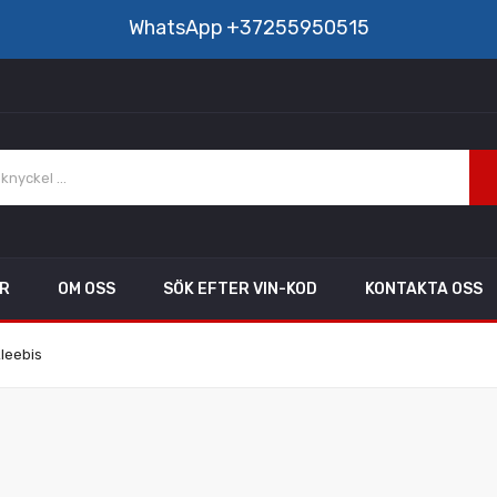
WhatsApp
+37255950515
AR
OM OSS
SÖK EFTER VIN-KOD
KONTAKTA OSS
leebis