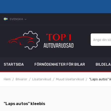
SVENSKA
expand_more
STARTSIDA
FÖRNÖDENHETER FÖR BILAR
BILDEL
Hem
Bilvaror
Lisatarvikud
Muud sisetarvikud
"Laps autos" k
"Laps autos" kleebis