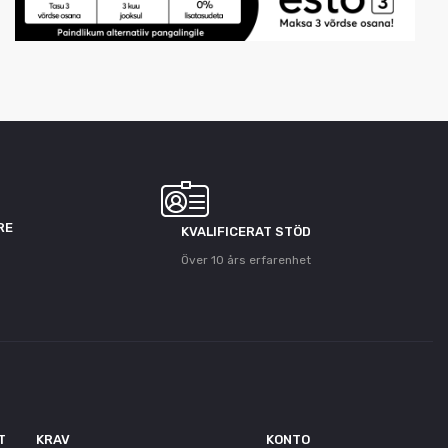
RE
KVALIFICERAT STÖD
Över 10 års erfarenhet
T
KRAV
KONTO