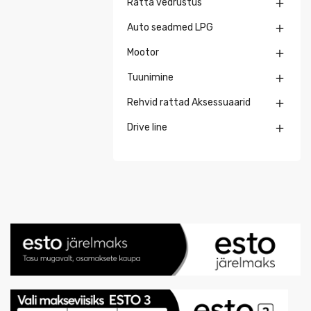
Ratta vedrustus

Auto seadmed LPG

Mootor

Tuunimine

Rehvid rattad Aksessuaarid

Drive line
