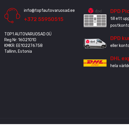
info@top1autovaruosad.ee
DPD Pi
+372 55950515
till ett u
postkonto
TOP1 AUTOVARUOSAD OÜ
DPD ku
Reg Nr: 16021010
KMKR: EE102276758
eller kont
Tallinn, Estonia
DHL ex
hela värld
Skapad av
3QStudio
© Copyright 2020 - 2024. Alla rättigheter förb