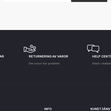
GAR
RETURNERING AV VAROR
HELP CENT
Om varor har problem
Stöd i realtid
INFO
KUNDTJÄNS