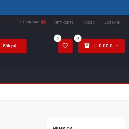
COMPARE (
0
)
MITT KONTO
KASSA
LOGGA IN
0
0
Sök på
0,00 €
HEMSIDA