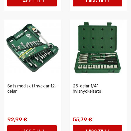
LÄGG TILL I
LÄGG TILL I
VARUKORGEN
VARUKORGEN
Sats med skiftnycklar 12-
25-delar 1/4"
delar
hylsnyckelsats
92,99 €
55,79 €