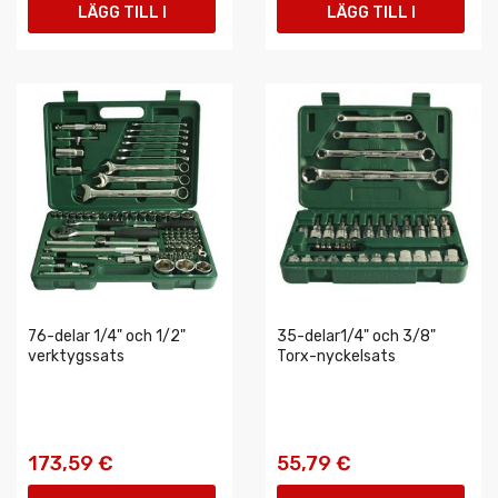
LÄGG TILL I
LÄGG TILL I
VARUKORGEN
VARUKORGEN
76-delar 1/4" och 1/2"
35-delar1/4" och 3/8"
verktygssats
Torx-nyckelsats
173,59 €
55,79 €