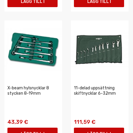
LÄGG TILL I
LÄGG TILL I
VARUKORGEN
VARUKORGEN
X-beam hylsnycklar 8
11-delad uppsättning
stycken 8-19mm
skiftnycklar 6-32mm
43,39 €
111,59 €