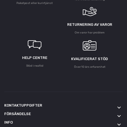
Paketpost eller kurirtjänst
RETURNERING AV VAROR
Om varor har problem
HELP CENTRE
KVALIFICERAT STÖD
Stöd i realtid
Över 10 års erfarenhet
KONTAKTUPPGIFTER
keyboard_arrow_down
FÖRSÄNDELSE
keyboard_arrow_down
INFO
keyboard_arrow_down