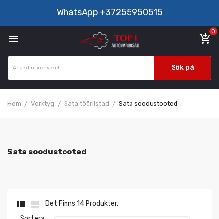
WhatsApp
+37255950515
0

add_shopping_cart
Sök på
Hem
Verktyg
Sata tööriistad
Sata soodustooted
Sata soodustooted


Det Finns 14 Produkter.
Sortera