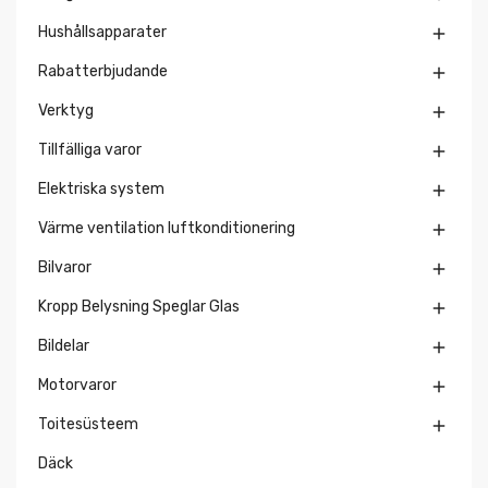
Hushållsapparater

Rabatterbjudande

Verktyg

Tillfälliga varor

Elektriska system

Värme ventilation luftkonditionering

Bilvaror

Kropp Belysning Speglar Glas

Bildelar

Motorvaror

Toitesüsteem

Däck