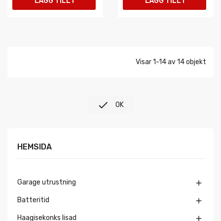
LÄGG TILL I
LÄGG TILL I
VARUKORGEN
VARUKORGEN
Visar 1-14 av 14 objekt

OK
HEMSIDA
Garage utrustning

Batteritid

Haagisekonks lisad
