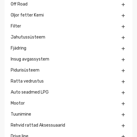
Off Road

Oljor fetter Kemi

Filter

Jahutussüsteem

Fjädring

Insug avgassystem

Pidurisüsteem

Ratta vedrustus

Auto seadmed LPG

Mootor

Tuunimine

Rehvid rattad Aksessuaarid

Drive line
