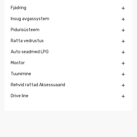
Fjädring

Insug avgassystem

Pidurisüsteem

Ratta vedrustus

Auto seadmed LPG

Mootor

Tuunimine

Rehvid rattad Aksessuaarid

Drive line
