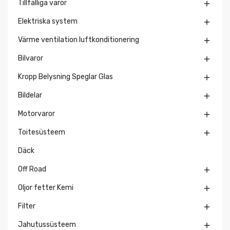
Tillfälliga varor

Elektriska system

Värme ventilation luftkonditionering

Bilvaror

Kropp Belysning Speglar Glas

Bildelar

Motorvaror

Toitesüsteem

Däck
Off Road

Oljor fetter Kemi

Filter

Jahutussüsteem
