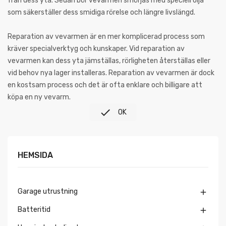
från dess yta. Sedan bör vevarmen smörjas med speciell olja
som säkerställer dess smidiga rörelse och längre livslängd.
Reparation av vevarmen är en mer komplicerad process som
kräver specialverktyg och kunskaper. Vid reparation av
vevarmen kan dess yta jämställas, rörligheten återställas eller
vid behov nya lager installeras. Reparation av vevarmen är dock
en kostsam process och det är ofta enklare och billigare att
köpa en ny vevarm.

OK
HEMSIDA
Garage utrustning

Batteritid
