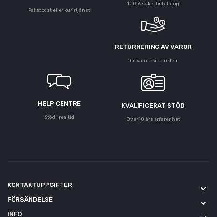
100 % säker betalning
Paketpost eller kurirtjänst
RETURNERING AV VAROR
Om varor har problem
HELP CENTRE
KVALIFICERAT STÖD
Stöd i realtid
Över 10 års erfarenhet
KONTAKTUPPGIFTER
keyboard_arrow_down
FÖRSÄNDELSE
keyboard_arrow_down
INFO