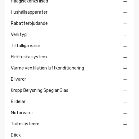
Haagisekonks lisad

Hushållsapparater

Rabatterbjudande

Verktyg

Tillfälliga varor

Elektriska system

Värme ventilation luftkonditionering

Bilvaror

Kropp Belysning Speglar Glas

Bildelar

Motorvaror

Toitesüsteem

Däck