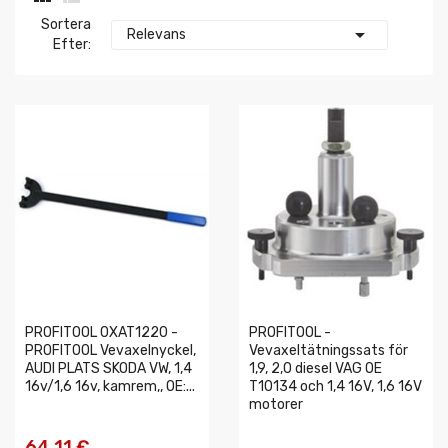
Sortera

Relevans
Efter:
PROFITOOL 0XAT1220 -
PROFITOOL -
PROFITOOL Vevaxelnyckel,
Vevaxeltätningssats för
AUDI PLATS SKODA VW, 1,4
1,9, 2,0 diesel VAG OE
16v/1,6 16v, kamrem,, OE:...
T10134 och 1,4 16V, 1,6 16V
motorer
64,11 €