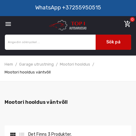
WhatsApp
+37255950515
0

add_shopping_cart
Sök på
Hem
Garage utrustning
Mootori hooldus
Mootori hooldus väntvõll
Mootori hooldus väntvõll


Det Finns 3 Produkter.