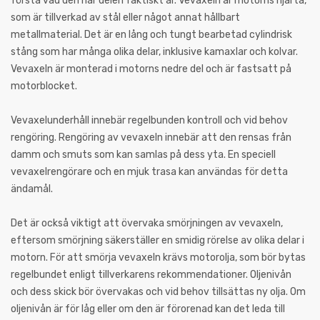
förstå vad den här delen faktiskt är. Vevaxeln är motorns hjärta,
som är tillverkad av stål eller något annat hållbart
metallmaterial. Det är en lång och tungt bearbetad cylindrisk
stång som har många olika delar, inklusive kamaxlar och kolvar.
Vevaxeln är monterad i motorns nedre del och är fastsatt på
motorblocket.
Vevaxelunderhåll innebär regelbunden kontroll och vid behov
rengöring. Rengöring av vevaxeln innebär att den rensas från
damm och smuts som kan samlas på dess yta. En speciell
vevaxelrengörare och en mjuk trasa kan användas för detta
ändamål.
Det är också viktigt att övervaka smörjningen av vevaxeln,
eftersom smörjning säkerställer en smidig rörelse av olika delar i
motorn. För att smörja vevaxeln krävs motorolja, som bör bytas
regelbundet enligt tillverkarens rekommendationer. Oljenivån
och dess skick bör övervakas och vid behov tillsättas ny olja. Om
oljenivån är för låg eller om den är förorenad kan det leda till