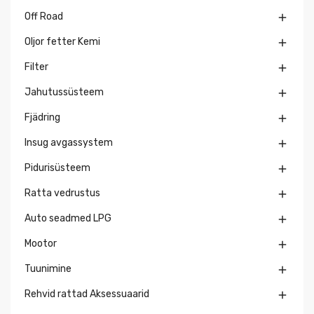
Off Road

Oljor fetter Kemi

Filter

Jahutussüsteem

Fjädring

Insug avgassystem

Pidurisüsteem

Ratta vedrustus

Auto seadmed LPG

Mootor

Tuunimine

Rehvid rattad Aksessuaarid
