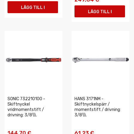
LÄGG TILL I
LÄGG TILL I
VARUKORGEN
VARUKORGEN
SONIC 732210100 -
HANS 3171NM -
Skiftnyckel
Skiftnyckelspärr /
vridmomentstift /
momentstift / drivning:
drivning: 3/8\\\
3/8\\\
144,70 €
61,23 €