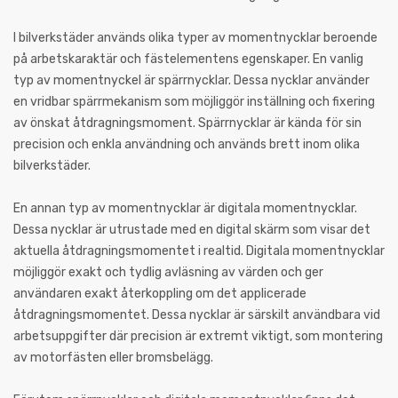
I bilverkstäder används olika typer av momentnycklar beroende
på arbetskaraktär och fästelementens egenskaper. En vanlig
typ av momentnyckel är spärrnycklar. Dessa nycklar använder
en vridbar spärrmekanism som möjliggör inställning och fixering
av önskat åtdragningsmoment. Spärrnycklar är kända för sin
precision och enkla användning och används brett inom olika
bilverkstäder.
En annan typ av momentnycklar är digitala momentnycklar.
Dessa nycklar är utrustade med en digital skärm som visar det
aktuella åtdragningsmomentet i realtid. Digitala momentnycklar
möjliggör exakt och tydlig avläsning av värden och ger
användaren exakt återkoppling om det applicerade
åtdragningsmomentet. Dessa nycklar är särskilt användbara vid
arbetsuppgifter där precision är extremt viktigt, som montering
av motorfästen eller bromsbelägg.