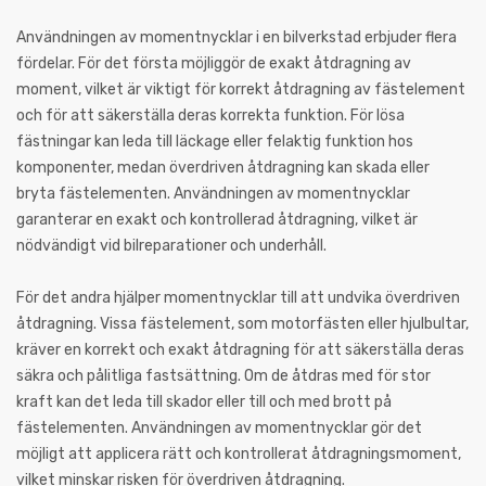
Användningen av momentnycklar i en bilverkstad erbjuder flera
fördelar. För det första möjliggör de exakt åtdragning av
moment, vilket är viktigt för korrekt åtdragning av fästelement
och för att säkerställa deras korrekta funktion. För lösa
fästningar kan leda till läckage eller felaktig funktion hos
komponenter, medan överdriven åtdragning kan skada eller
bryta fästelementen. Användningen av momentnycklar
garanterar en exakt och kontrollerad åtdragning, vilket är
nödvändigt vid bilreparationer och underhåll.
För det andra hjälper momentnycklar till att undvika överdriven
åtdragning. Vissa fästelement, som motorfästen eller hjulbultar,
kräver en korrekt och exakt åtdragning för att säkerställa deras
säkra och pålitliga fastsättning. Om de åtdras med för stor
kraft kan det leda till skador eller till och med brott på
fästelementen. Användningen av momentnycklar gör det
möjligt att applicera rätt och kontrollerat åtdragningsmoment,
vilket minskar risken för överdriven åtdragning.