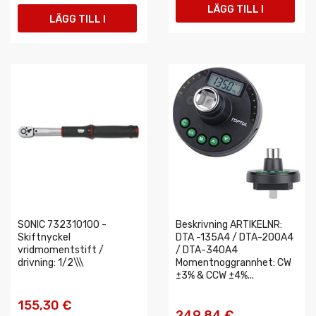
LÄGG TILL I
LÄGG TILL I
VARUKORGEN
VARUKORGEN
SONIC 732310100 -
Beskrivning ARTIKELNR:
Skiftnyckel
DTA -135A4 / DTA-200A4
vridmomentstift /
/ DTA-340A4
drivning: 1/2\\\
Momentnoggrannhet: CW
±3% & CCW ±4%...
155,30 €
249,84 €