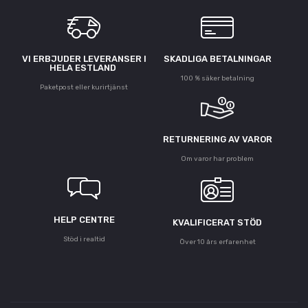
VI ERBJUDER LEVERANSER I
SKADLIGA BETALNINGAR
HELA ESTLAND
100 % säker betalning
Paketpost eller kurirtjänst
RETURNERING AV VAROR
Om varor har problem
HELP CENTRE
KVALIFICERAT STÖD
Stöd i realtid
Över 10 års erfarenhet