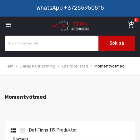
WhatsApp
+37255950515
0

add_shopping_cart
Sök på
Hem
Garage utrustning
Käsitööriistad
Momentvõtmed
Momentvõtmed


Det Finns 119 Produkter.
Sortera