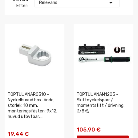

Relevans
Efter:
TOPTUL ANAR0310 -
TOPTUL ANAM1205 -
Nyckelhuvud box-ände,
Skiftnyckelspärr /
storlek: 10 mm,
momentstift / drivning:
monteringsfästen: 9x12,
3/8\\\
huvud utbytbar,...
105,90 €
19,44 €