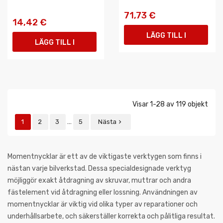
71,73 €
14,42 €
LÄGG TILL I
LÄGG TILL I
VARUKORGEN
VARUKORGEN
Visar 1-28 av 119 objekt
…
1
2
3
5
Nästa

Momentnycklar är ett av de viktigaste verktygen som finns i
nästan varje bilverkstad. Dessa specialdesignade verktyg
möjliggör exakt åtdragning av skruvar, muttrar och andra
fästelement vid åtdragning eller lossning. Användningen av
momentnycklar är viktig vid olika typer av reparationer och
underhållsarbete, och säkerställer korrekta och pålitliga resultat.