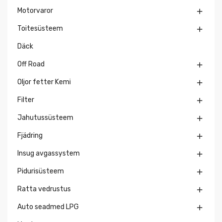
Motorvaror

Toitesüsteem

Däck
Off Road

Oljor fetter Kemi

Filter

Jahutussüsteem

Fjädring

Insug avgassystem

Pidurisüsteem

Ratta vedrustus

Auto seadmed LPG
