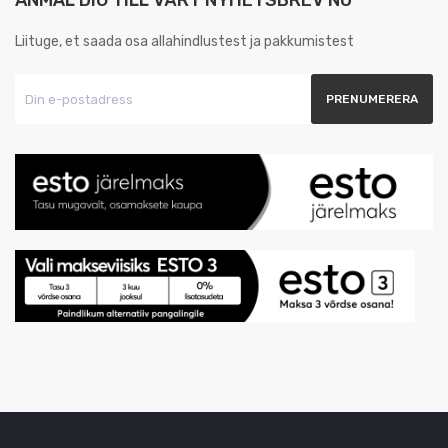
ANMÄL DIG TILL VÅRT NYHETSBREV NU
Liituge, et saada osa allahindlustest ja pakkumistest