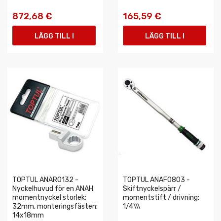
872,68 €
165,59 €
LÄGG TILL I
LÄGG TILL I
VARUKORGEN
VARUKORGEN
TOPTUL ANAR0132 -
TOPTUL ANAF0803 -
Nyckelhuvud för en ANAH
Skiftnyckelspärr /
momentnyckel storlek:
momentstift / drivning:
32mm, monteringsfästen:
1/4\\\
14x18mm