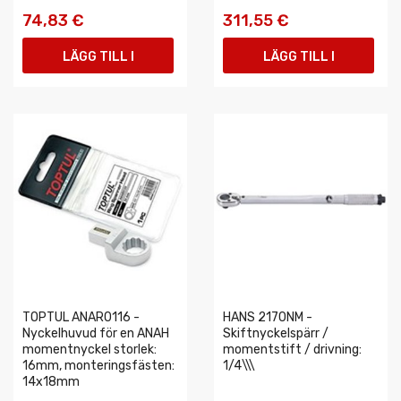
74,83 €
311,55 €
LÄGG TILL I
LÄGG TILL I
VARUKORGEN
VARUKORGEN
TOPTUL ANAR0116 -
HANS 2170NM -
Nyckelhuvud för en ANAH
Skiftnyckelspärr /
momentnyckel storlek:
momentstift / drivning:
16mm, monteringsfästen:
1/4\\\
14x18mm