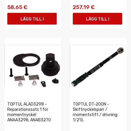
58,65 €
257,19 €
LÄGG TILL I
LÄGG TILL I
VARUKORGEN
VARUKORGEN
TOPTUL ALAD3298 -
TOPTUL DT-200N -
Reparationssats 1 för
Skiftnyckelspärr /
momentnyckel
momentstift / drivning:
ANAA3298, ANAB3270
1/2\\\