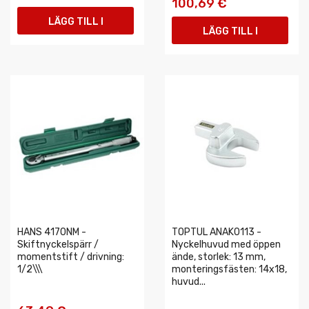
100,69 €
LÄGG TILL I
LÄGG TILL I
VARUKORGEN
VARUKORGEN
HANS 4170NM -
TOPTUL ANAK0113 -
Skiftnyckelspärr /
Nyckelhuvud med öppen
momentstift / drivning:
ände, storlek: 13 mm,
1/2\\\
monteringsfästen: 14x18,
huvud...