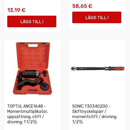
58,65 €
13,19 €
LÄGG TILL I
LÄGG TILL I
VARUKORGEN
VARUKORGEN
TOPTUL ANCE1648 -
SONIC 730340200 -
Momentmultiplikator,
Skiftnyckelspärr /
uppsättning, stift /
momentstift / drivning:
drivning: 1 1/2\\\
1/2\\\