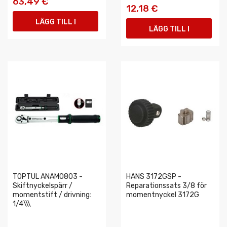
63,49 €
12,18 €
LÄGG TILL I
LÄGG TILL I
VARUKORGEN
VARUKORGEN
TOPTUL ANAM0803 -
HANS 3172GSP -
Skiftnyckelspärr /
Reparationssats 3/8 för
momentstift / drivning:
momentnyckel 3172G
1/4\\\