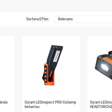
Sortera Efter:
Relevans
tända
Osram LEDinspect PRO töölamp
Osram LEDin
kiirlaetav
HEADTORCH