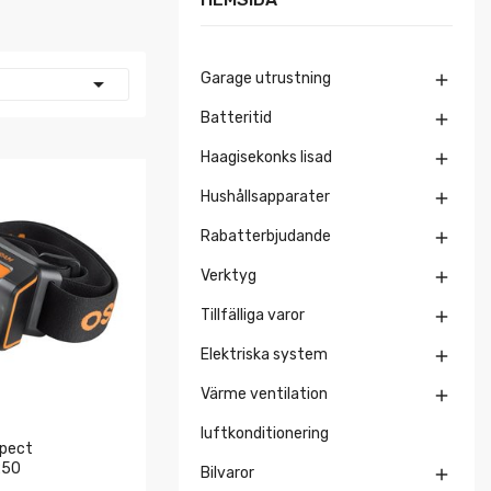
Garage utrustning


Batteritid

Haagisekonks lisad

Hushållsapparater

Rabatterbjudande

Verktyg

Tillfälliga varor

Elektriska system

Värme ventilation

luftkonditionering
spect
250
Bilvaror
