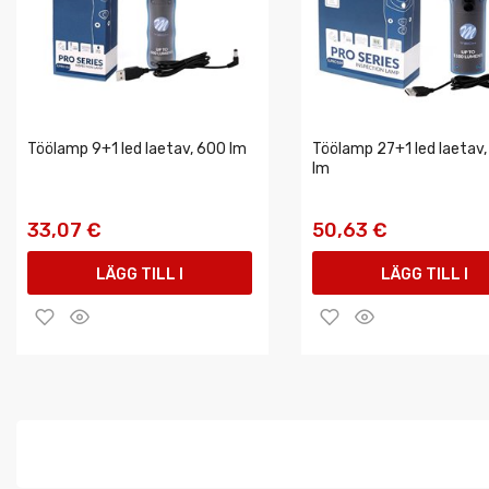
Töölamp 9+1 led laetav, 600 lm
Töölamp 27+1 led laetav,
lm
33,07 €
50,63 €
LÄGG TILL I
LÄGG TILL I
VARUKORGEN
VARUKORGEN