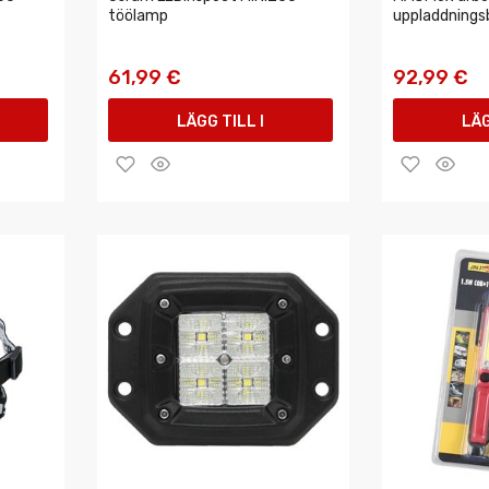
töölamp
uppladdnings
61,99 €
92,99 €
LÄGG TILL I
LÄG
VARUKORGEN
VAR