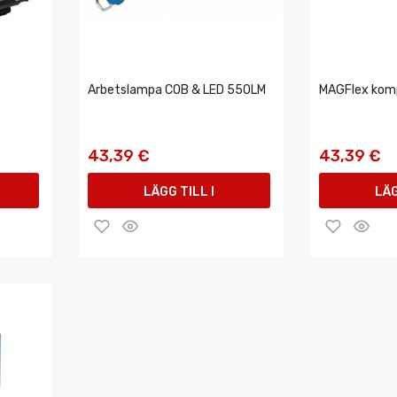
Arbetslampa COB & LED 550LM
MAGFlex kom
43,39 €
43,39 €
LÄGG TILL I
LÄG
VARUKORGEN
VAR