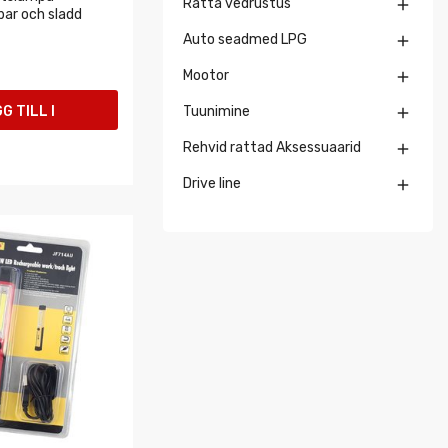
Ratta vedrustus

bar och sladd
Auto seadmed LPG

Mootor

G TILL I
Tuunimine

Rehvid rattad Aksessuaarid

UKORGEN
Drive line
