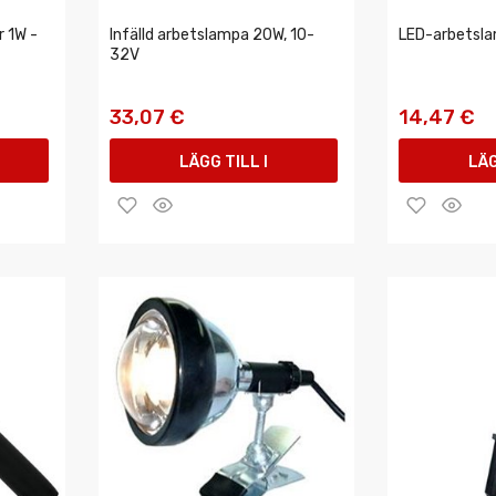
 1W -
Infälld arbetslampa 20W, 10-
LED-arbetsla
32V
33,07 €
14,47 €
LÄGG TILL I
LÄG
VARUKORGEN
VAR