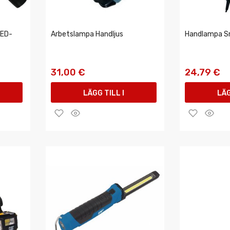
LED-
Arbetslampa Handljus
Handlampa S
31,00 €
24,79 €
LÄGG TILL I
LÄG
VARUKORGEN
VAR