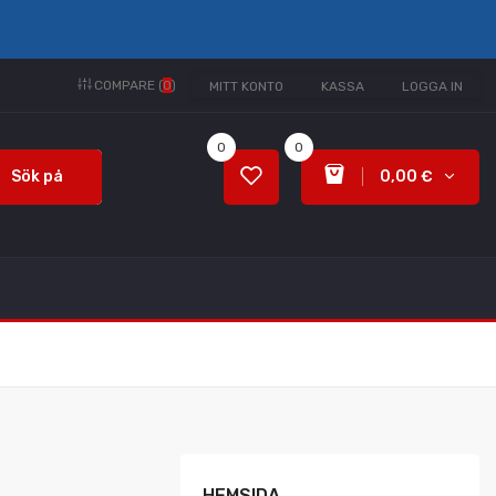
COMPARE (
0
)
MITT KONTO
KASSA
LOGGA IN
0
0
Sök på
0,00 €
HEMSIDA