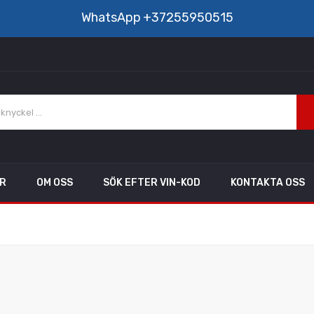
WhatsApp
+37255950515
AR
OM OSS
SÖK EFTER VIN-KOD
KONTAKTA OSS