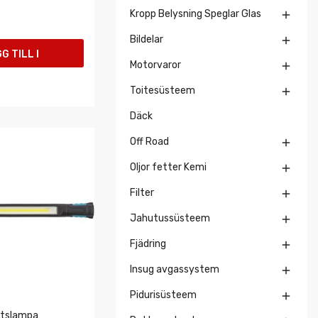
Kropp Belysning Speglar Glas

Bildelar

G TILL I
Motorvaror

UKORGEN
Toitesüsteem

Däck
Off Road

Oljor fetter Kemi

Filter

Jahutussüsteem

Fjädring

Insug avgassystem

Pidurisüsteem

etslampa