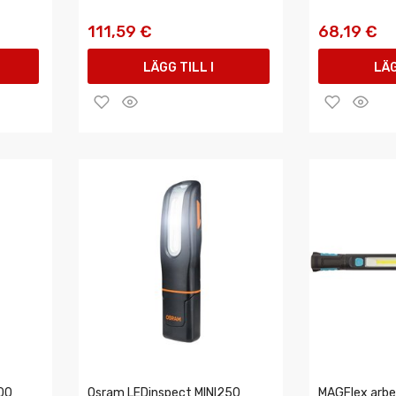
111,59 €
68,19 €
LÄGG TILL I
LÄG
VARUKORGEN
VAR
00
Osram LEDinspect MINI250
MAGFlex arb