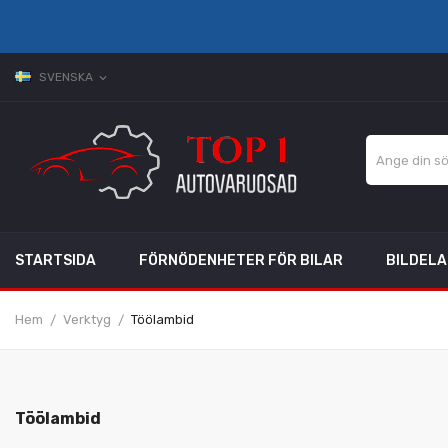
SVENSKA
expand_more
STARTSIDA
FÖRNÖDENHETER FÖR BILAR
BILDEL
Hem
Verktyg
Töölambid
Töölambid