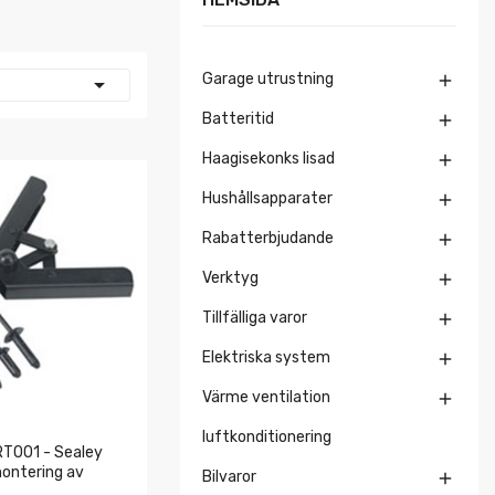
Garage utrustning


Batteritid

Haagisekonks lisad

Hushållsapparater

Rabatterbjudande

Verktyg

Tillfälliga varor

Elektriska system

Värme ventilation

luftkonditionering
T001 - Sealey
montering av
Bilvaror
