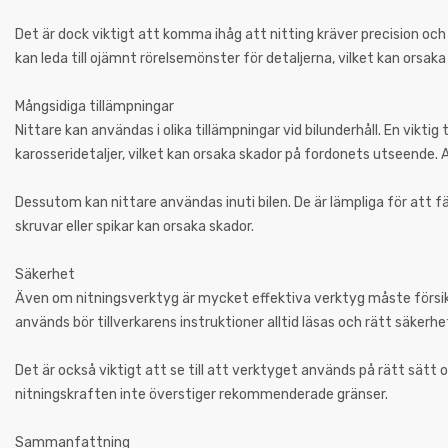
Det är dock viktigt att komma ihåg att nitting kräver precision oc
kan leda till ojämnt rörelsemönster för detaljerna, vilket kan orsaka 
Mångsidiga tillämpningar
Nittare kan användas i olika tillämpningar vid bilunderhåll. En vikti
karosseridetaljer, vilket kan orsaka skador på fordonets utseende.
Dessutom kan nittare användas inuti bilen. De är lämpliga för att fä
skruvar eller spikar kan orsaka skador.
Säkerhet
Även om nitningsverktyg är mycket effektiva verktyg måste försik
används bör tillverkarens instruktioner alltid läsas och rätt säker
Det är också viktigt att se till att verktyget används på rätt sätt 
nitningskraften inte överstiger rekommenderade gränser.
Sammanfattning