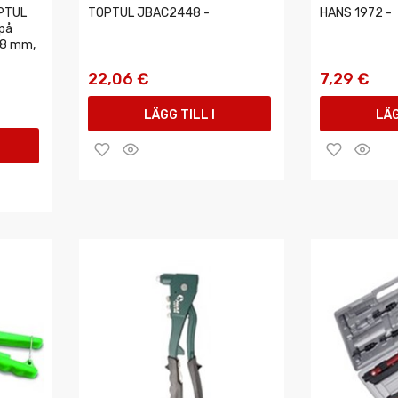
PTUL
TOPTUL JBAC2448 -
HANS 1972 -
 på
,8 mm,
22,06 €
7,29 €
LÄGG TILL I
LÄG
VARUKORGEN
VAR