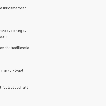
 fästningsmetoder
igtvis svetsning av
ssen.
er där traditionella
Innan verktyget
gt fastsatt och att