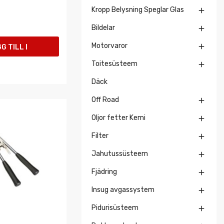
Kropp Belysning Speglar Glas

Bildelar

Motorvaror

G TILL I
Toitesüsteem

UKORGEN
Däck
Off Road

Oljor fetter Kemi

Filter

Jahutussüsteem

Fjädring

Insug avgassystem

Pidurisüsteem
