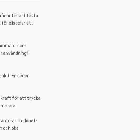
rådar för att fästa
för bilsdelar att
thammare, som
ör användning i
ialet. En sådan
 kraft för att trycka
thammare.
garanterar fordonets
en och öka