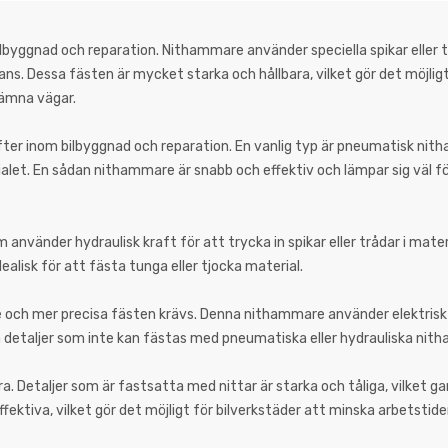
byggnad och reparation. Nithammare använder speciella spikar eller t
ans. Dessa fästen är mycket starka och hållbara, vilket gör det möjligt 
jämna vägar.
gifter inom bilbyggnad och reparation. En vanlig typ är pneumatisk ni
rialet. En sådan nithammare är snabb och effektiv och lämpar sig väl f
nvänder hydraulisk kraft för att trycka in spikar eller trådar i mater
alisk för att fästa tunga eller tjocka material.
dre och mer precisa fästen krävs. Denna nithammare använder elektrisk
llera detaljer som inte kan fästas med pneumatiska eller hydrauliska ni
ra. Detaljer som är fastsatta med nittar är starka och tåliga, vilket 
ektiva, vilket gör det möjligt för bilverkstäder att minska arbetstid