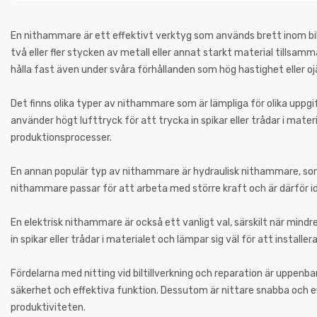
En nithammare är ett effektivt verktyg som används brett inom bil
två eller fler stycken av metall eller annat starkt material tillsamm
hålla fast även under svåra förhållanden som hög hastighet eller o
Det finns olika typer av nithammare som är lämpliga för olika upp
använder högt lufttryck för att trycka in spikar eller trådar i mate
produktionsprocesser.
En annan populär typ av nithammare är hydraulisk nithammare, som a
nithammare passar för att arbeta med större kraft och är därför ide
En elektrisk nithammare är också ett vanligt val, särskilt när min
in spikar eller trådar i materialet och lämpar sig väl för att insta
Fördelarna med nitting vid biltillverkning och reparation är uppenba
säkerhet och effektiva funktion. Dessutom är nittare snabba och eff
produktiviteten.