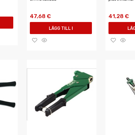
47,68 €
41,28 €
LÄGG TILL I
LÄG
VARUKORGEN
VAR