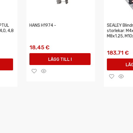
PTUL
HANS H1974 -
SEALEY Blindn
 4,0, 4,8
storlekar: M4
M8x1.25, M1
18,45 €
183,71 €
LÄGG TILL I
LÄG
VARUKORGEN
VAR