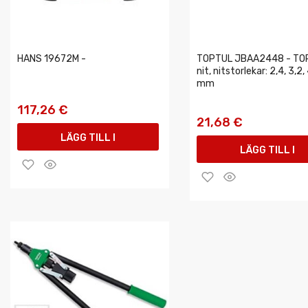
HANS 19672M -
TOPTUL JBAA2448 - TO
nit, nitstorlekar: 2,4, 3,2,
mm
117,26 €
21,68 €
LÄGG TILL I
LÄGG TILL I
VARUKORGEN
VARUKORGEN