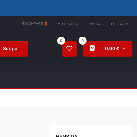
COMPARE (
0
)
MITT KONTO
KASSA
LOGGA IN
0
0
Sök på
0,00 €
HEMSIDA