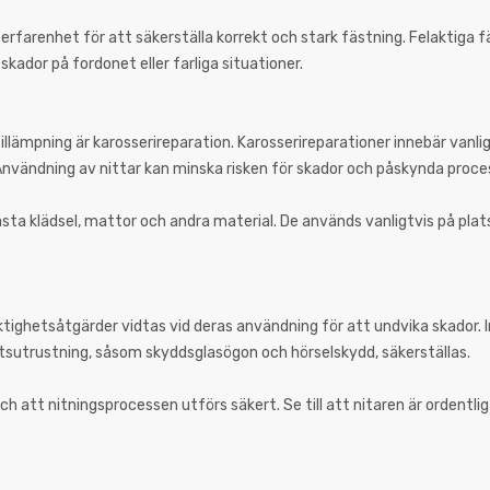
h erfarenhet för att säkerställa korrekt och stark fästning. Felaktiga
skador på fordonet eller farliga situationer.
g tillämpning är karosserireparation. Karosserireparationer innebär vanl
 Användning av nittar kan minska risken för skador och påskynda proce
sta klädsel, mattor och andra material. De används vanligtvis på plats
tighetsåtgärder vidtas vid deras användning för att undvika skador. 
hetsutrustning, såsom skyddsglasögon och hörselskydd, säkerställas.
och att nitningsprocessen utförs säkert. Se till att nitaren är ordentli