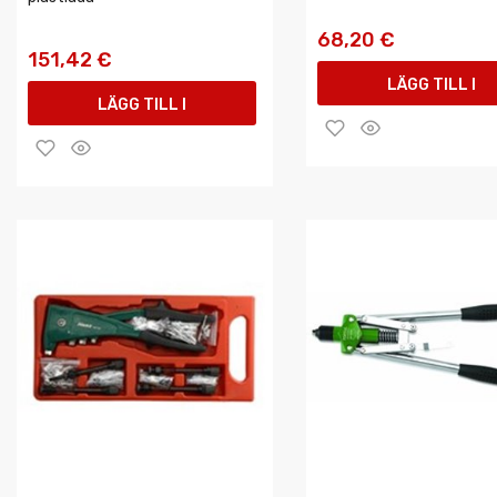
68,20 €
151,42 €
LÄGG TILL I
LÄGG TILL I
VARUKORGEN
VARUKORGEN