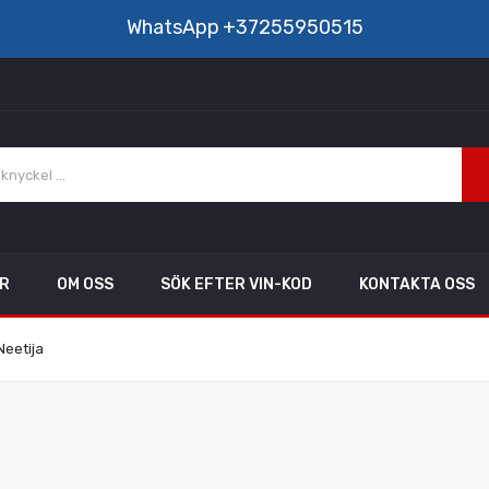
WhatsApp
+37255950515
AR
OM OSS
SÖK EFTER VIN-KOD
KONTAKTA OSS
Neetija