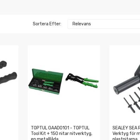
Sortera Efter:
Relevans
TOPTUL GAAD0101 - TOPTUL
SEALEY SEA R
Tool Kit + 150 nitar nitverktyg,
Verktyg för 
en metalllåda
plastnitarna.