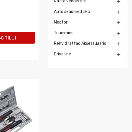
Ratta vedrustus

Auto seadmed LPG

Mootor

Tuunimine

G TILL I
Rehvid rattad Aksessuaarid

UKORGEN
Drive line
