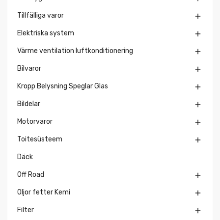
Tillfälliga varor

Elektriska system

Värme ventilation luftkonditionering

Bilvaror

Kropp Belysning Speglar Glas

Bildelar

Motorvaror

Toitesüsteem

Däck
Off Road

Oljor fetter Kemi

Filter
