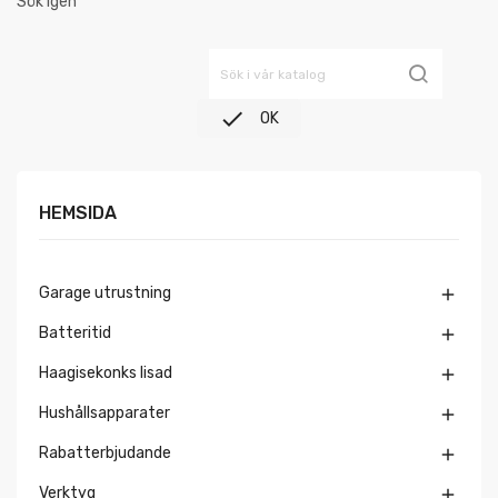
Sök igen

OK
HEMSIDA
Garage utrustning

Batteritid

Haagisekonks lisad

Hushållsapparater

Rabatterbjudande

Verktyg
