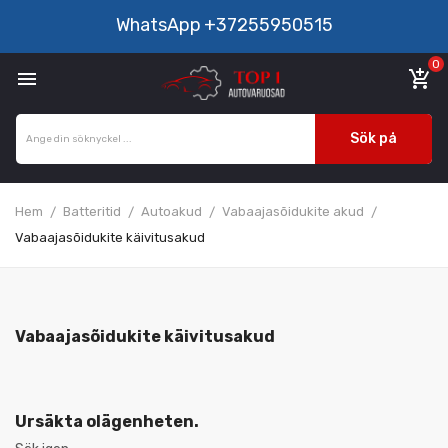
WhatsApp
+37255950515
0

add_shopping_cart
Sök på
Hem
Batteritid
Autoakud
Vabaajasõidukite akud
Vabaajasõidukite käivitusakud
Vabaajasõidukite käivitusakud
Ursäkta olägenheten.