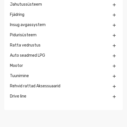
Jahutussüsteem

Fjädring

Insug avgassystem

Pidurisüsteem

Ratta vedrustus

Auto seadmed LPG

Mootor

Tuunimine

Rehvid rattad Aksessuaarid

Drive line
