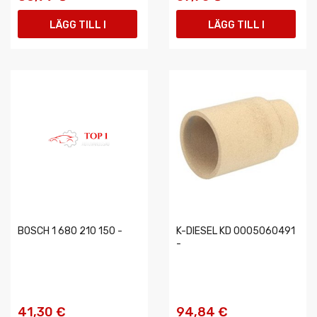
LÄGG TILL I
LÄGG TILL I
VARUKORGEN
VARUKORGEN
BOSCH 1 680 210 150 -
K-DIESEL KD 0005060491
-
41,30 €
94,84 €