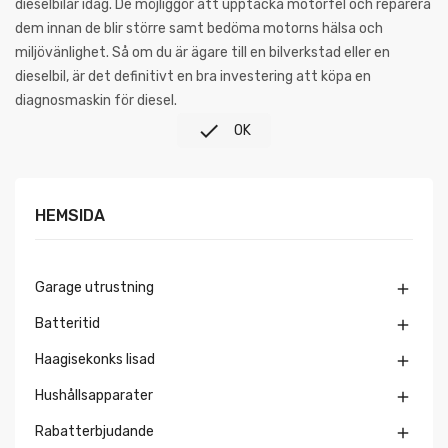
dieselbilar idag. De möjliggör att upptäcka motorfel och reparera
dem innan de blir större samt bedöma motorns hälsa och
miljövänlighet. Så om du är ägare till en bilverkstad eller en
dieselbil, är det definitivt en bra investering att köpa en
diagnosmaskin för diesel.

OK
HEMSIDA
Garage utrustning

Batteritid

Haagisekonks lisad

Hushållsapparater

Rabatterbjudande
