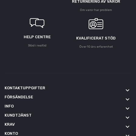
RETURNERING AV VAROR
Om varor har problem
HELP CENTRE
KVALIFICERAT STÖD
Stöd i realtid
Över 10 års erfarenhet
KONTAKTUPPGIFTER
keyboard_arrow_down
FÖRSÄNDELSE
keyboard_arrow_down
INFO
keyboard_arrow_down
KUNDTJÄNST
keyboard_arrow_down
KRAV
keyboard_arrow_down
KONTO
keyboard_arrow_down