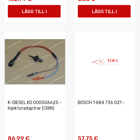
LÄGG TILL I
LÄGG TILL I
VARUKORGEN
VARUKORGEN
K-DIESEL KD 000506625 -
BOSCH 1 684 736 021 -
Injektoradaptrar (CRIN)
86,99 €
57,75 €