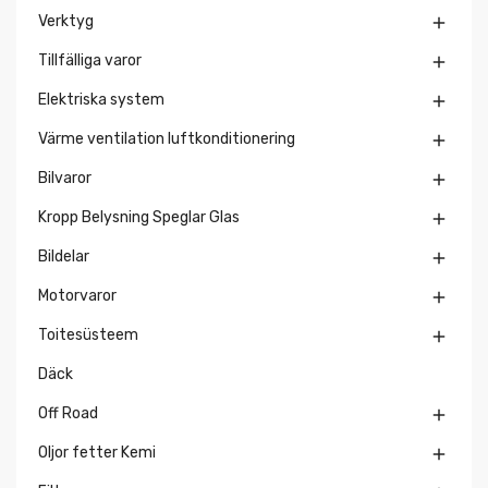
Verktyg

Tillfälliga varor

Elektriska system

Värme ventilation luftkonditionering

Bilvaror

Kropp Belysning Speglar Glas

Bildelar

Motorvaror

Toitesüsteem

Däck
Off Road

Oljor fetter Kemi
