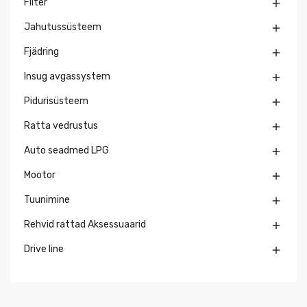
Filter

Jahutussüsteem

Fjädring

Insug avgassystem

Pidurisüsteem

Ratta vedrustus

Auto seadmed LPG

Mootor

Tuunimine

Rehvid rattad Aksessuaarid

Drive line
