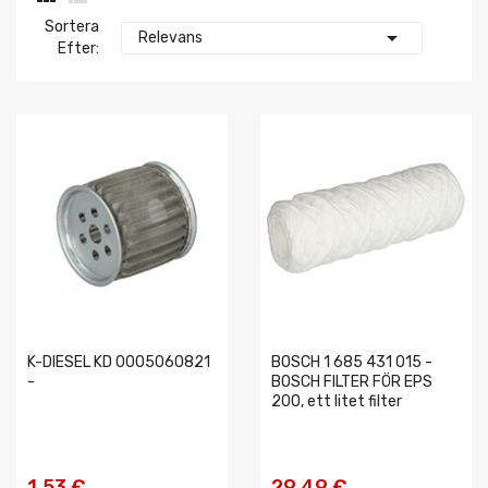
Sortera

Relevans
Efter:
K-DIESEL KD 0005060821
BOSCH 1 685 431 015 -
-
BOSCH FILTER FÖR EPS
200, ett litet filter
1,53 €
29,49 €