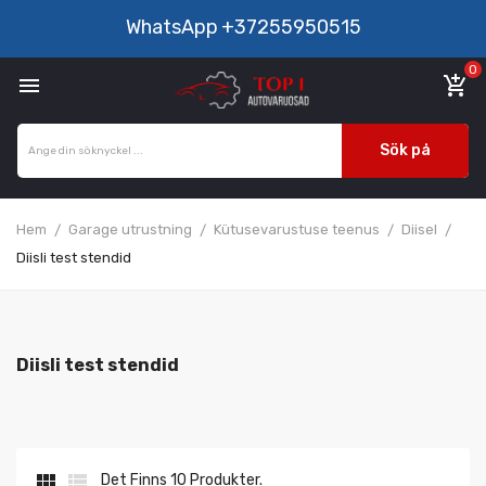
WhatsApp
+37255950515
0

add_shopping_cart
Sök på
Hem
Garage utrustning
Kütusevarustuse teenus
Diisel
Diisli test stendid
Diisli test stendid


Det Finns 10 Produkter.