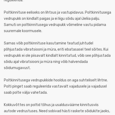
reguleerida.
Poltkinnituse eeliseks on lihtsus ja vastupidavus. Poltkinnitusega
vedrupukk on kindlalt paigas ja ei liigu sõidu ajal üleliia palju.
Samuti on poltkinnitusega vedrupukk võimeline vastu pidama
suuremale koormusele.
Samas võib poltkinnituse kasutamine teatud juhtudel
põhjustada vibratsiooni ja müra, eriti ebatasasel teel sõites. Kui
vedrupukk ei ole piisavalt kindlalt kinnitatud, võib see põhjustada
sõidu ajal vibratsiooni ja müra ning võib halvendada
sõidumugavust.
Poltkinnitusega vedrupukkide hooldus on aga suhteliselt lihtne.
Polti pinget saab reguleerida vastavalt vajadusele ja vajadusel
saab polte välja vahetada.
Kokkuvõttes on poltid tõhus ja usaldusväärne kinnitusviis
autode vedrustuses. Need sobivad hästi raskete sõidukite jaoks,