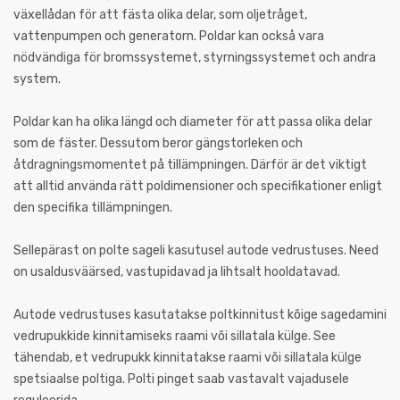
växellådan för att fästa olika delar, som oljetråget,
vattenpumpen och generatorn. Poldar kan också vara
nödvändiga för bromssystemet, styrningssystemet och andra
system.
Poldar kan ha olika längd och diameter för att passa olika delar
som de fäster. Dessutom beror gängstorleken och
åtdragningsmomentet på tillämpningen. Därför är det viktigt
att alltid använda rätt poldimensioner och specifikationer enligt
den specifika tillämpningen.
Sellepärast on polte sageli kasutusel autode vedrustuses. Need
on usaldusväärsed, vastupidavad ja lihtsalt hooldatavad.
Autode vedrustuses kasutatakse poltkinnitust kõige sagedamini
vedrupukkide kinnitamiseks raami või sillatala külge. See
tähendab, et vedrupukk kinnitatakse raami või sillatala külge
spetsiaalse poltiga. Polti pinget saab vastavalt vajadusele