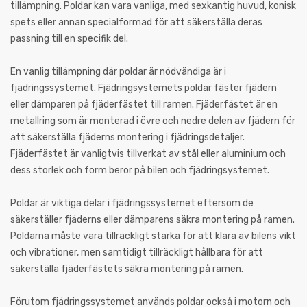
tillämpning. Poldar kan vara vanliga, med sexkantig huvud, konisk
spets eller annan specialformad för att säkerställa deras
passning till en specifik del.
En vanlig tillämpning där poldar är nödvändiga är i
fjädringssystemet. Fjädringsystemets poldar fäster fjädern
eller dämparen på fjäderfästet till ramen. Fjäderfästet är en
metallring som är monterad i övre och nedre delen av fjädern för
att säkerställa fjäderns montering i fjädringsdetaljer.
Fjäderfästet är vanligtvis tillverkat av stål eller aluminium och
dess storlek och form beror på bilen och fjädringsystemet.
Poldar är viktiga delar i fjädringssystemet eftersom de
säkerställer fjäderns eller dämparens säkra montering på ramen.
Poldarna måste vara tillräckligt starka för att klara av bilens vikt
och vibrationer, men samtidigt tillräckligt hållbara för att
säkerställa fjäderfästets säkra montering på ramen.
Förutom fjädringssystemet används poldar också i motorn och