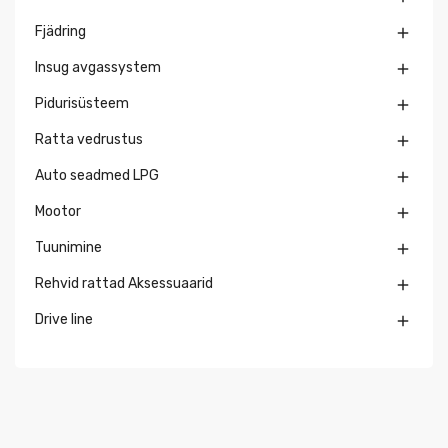
Fjädring

Insug avgassystem

Pidurisüsteem

Ratta vedrustus

Auto seadmed LPG

Mootor

Tuunimine

Rehvid rattad Aksessuaarid

Drive line
