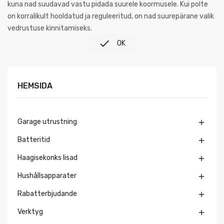
kuna nad suudavad vastu pidada suurele koormusele. Kui polte
on korralikult hooldatud ja reguleeritud, on nad suurepärane valik
vedrustuse kinnitamiseks.

OK
HEMSIDA
Garage utrustning

Batteritid

Haagisekonks lisad

Hushållsapparater

Rabatterbjudande

Verktyg
