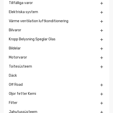
Tillfälliga varor

Elektriska system

Värme ventilation luftkonditionering

Bilvaror

Kropp Belysning Speglar Glas

Bildelar

Motorvaror

Toitesüsteem

Däck
Off Road

Oljor fetter Kemi

Filter

Jahutussüsteem
