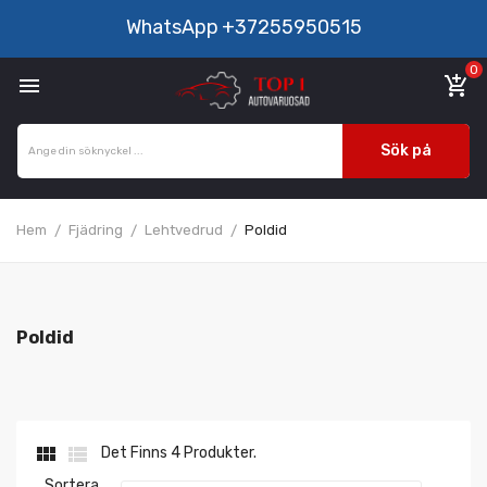
WhatsApp
+37255950515
0

add_shopping_cart
Sök på
Hem
Fjädring
Lehtvedrud
Poldid
Poldid


Det Finns 4 Produkter.
Sortera