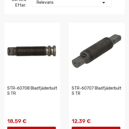

Relevans
Efter:
STR-60708 Bladfjäderbult
STR-60707 Bladfjäderbult
S TR
S TR
18,59 €
12,39 €