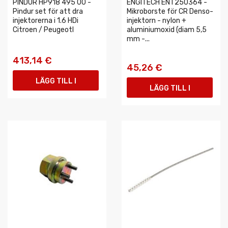
PINDUR HP918 495 00 -
ENGITECH ENT250364 -
Pindur set för att dra
Mikroborste för CR Denso-
injektorerna i 1.6 HDi
injektorn - nylon +
Citroen / Peugeotl
aluminiumoxid (diam 5,5
mm -...
413,14 €
45,26 €
LÄGG TILL I
LÄGG TILL I
VARUKORGEN
VARUKORGEN