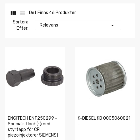


Det Finns 46 Produkter.
Sortera

Relevans
Efter:
ENGITECH ENT250299 -
K-DIESEL KD 0005060821
Specialistlock } (med
-
styrtapp för CR
piezoinjektorer SIEMENS)