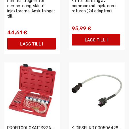
hammartröghet för
kit för testning av
demontering, slår ut
common rail-injektorer i
injektorerna. Anslutningar
returen (24 adaptrar)
till...
95,99 €
44,61 €
LÄGG TILL I
LÄGG TILL I
VARUKORGEN
VARUKORGEN
PROFITOOL 0XAT1392A -
K-DIESEL KD 000506428 -