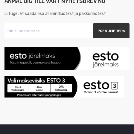
ANMÄL DIG TILL VÅRT NYHETSBREV NU
Liituge, et saada osa allahindlustest ja pakkumistest