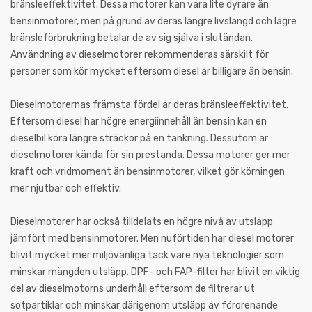
bränsleeffektivitet. Dessa motorer kan vara lite dyrare än
bensinmotorer, men på grund av deras längre livslängd och lägre
bränsleförbrukning betalar de av sig själva i slutändan.
Användning av dieselmotorer rekommenderas särskilt för
personer som kör mycket eftersom diesel är billigare än bensin.
Dieselmotorernas främsta fördel är deras bränsleeffektivitet.
Eftersom diesel har högre energiinnehåll än bensin kan en
dieselbil köra längre sträckor på en tankning. Dessutom är
dieselmotorer kända för sin prestanda. Dessa motorer ger mer
kraft och vridmoment än bensinmotorer, vilket gör körningen
mer njutbar och effektiv.
Dieselmotorer har också tilldelats en högre nivå av utsläpp
jämfört med bensinmotorer. Men nuförtiden har diesel motorer
blivit mycket mer miljövänliga tack vare nya teknologier som
minskar mängden utsläpp. DPF- och FAP-filter har blivit en viktig
del av dieselmotorns underhåll eftersom de filtrerar ut
sotpartiklar och minskar därigenom utsläpp av förorenande