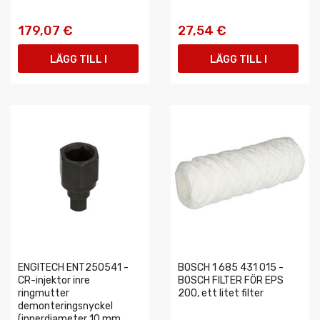
179,07 €
27,54 €
LÄGG TILL I
LÄGG TILL I
VARUKORGEN
VARUKORGEN
ENGITECH ENT250541 -
BOSCH 1 685 431 015 -
CR-injektor inre
BOSCH FILTER FÖR EPS
ringmutter
200, ett litet filter
demonteringsnyckel
(innerdiameter 10 mm,...