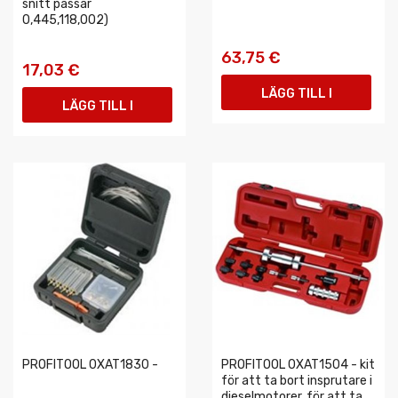
snitt passar
0,445,118,002)
63,75 €
17,03 €
LÄGG TILL I
LÄGG TILL I
VARUKORGEN
VARUKORGEN
PROFITOOL 0XAT1830 -
PROFITOOL 0XAT1504 - kit
för att ta bort insprutare i
dieselmotorer, för att ta