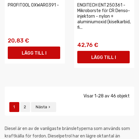
PROFITOOL 0XWAR0391 -
ENGITECH ENT250361 -
Mikroborste för CR Denso-
injektorn - nylon +
aluminiumoxid (kiselkarbid,
fi...
20,83 €
42,76 €
LÄGG TILL I
LÄGG TILL I
VARUKORGEN
VARUKORGEN
Visar 1-28 av 46 objekt
1
2
Nästa

Diesel är en av de vanligaste bränsletyperna som används som
kraftkälla för fordon. Dieselpetrol har en lägre oktantal än