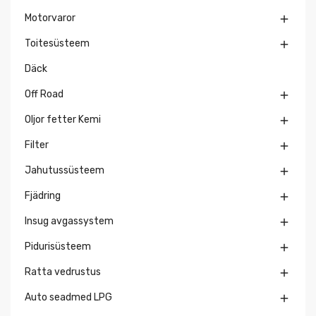
Motorvaror

Toitesüsteem

Däck
Off Road

Oljor fetter Kemi

Filter

Jahutussüsteem

Fjädring

Insug avgassystem

Pidurisüsteem

Ratta vedrustus

Auto seadmed LPG
