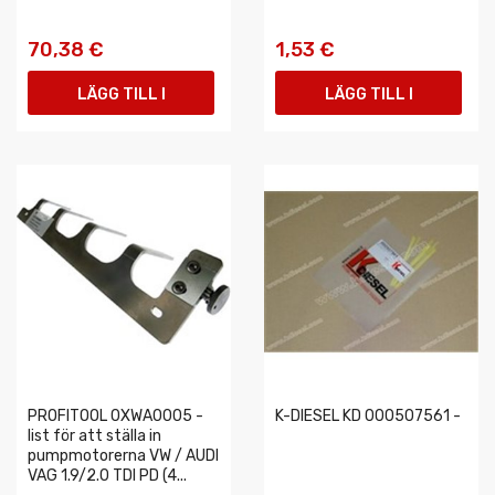
70,38 €
1,53 €
LÄGG TILL I
LÄGG TILL I
VARUKORGEN
VARUKORGEN
PROFITOOL 0XWA0005 -
K-DIESEL KD 000507561 -
list för att ställa in
pumpmotorerna VW / AUDI
VAG 1.9/2.0 TDI PD (4...