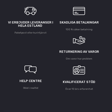
VI ERBJUDER LEVERANSER I
SKADLIGA BETALNINGAR
HELA ESTLAND
100 % säker betalning
Paketpost eller kurirtjänst
RETURNERING AV VAROR
Om varor har problem
HELP CENTRE
KVALIFICERAT STÖD
Stöd i realtid
Över 10 års erfarenhet