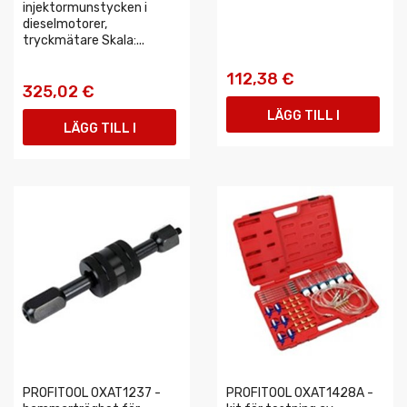
injektormunstycken i
dieselmotorer,
tryckmätare Skala:...
112,38 €
325,02 €
LÄGG TILL I
LÄGG TILL I
VARUKORGEN
VARUKORGEN
PROFITOOL 0XAT1237 -
PROFITOOL 0XAT1428A -