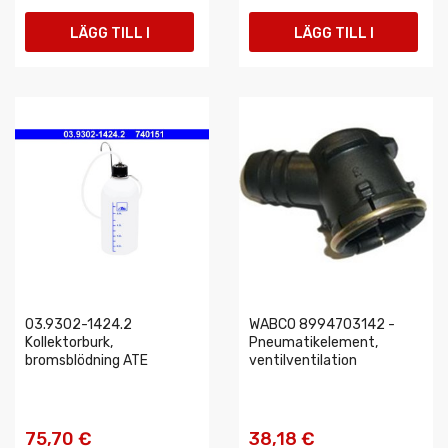
LÄGG TILL I
LÄGG TILL I
VARUKORGEN
VARUKORGEN
03.9302-1424.2
WABCO 8994703142 -
Kollektorburk,
Pneumatikelement,
bromsblödning ATE
ventilventilation
75,70 €
38,18 €