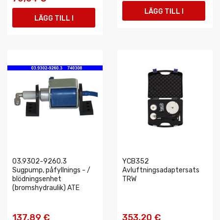
LÄGG TILL I
LÄGG TILL I
VARUKORGEN
VARUKORGEN
03.9302-9260.3
YCB352
Sugpump, påfyllnings - /
Avluftningsadaptersats
blödningsenhet
TRW
(bromshydraulik) ATE
137,89 €
353,20 €