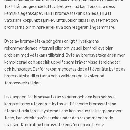
fukt från omgivande luft, vilket över tid kan försämra dess
kemiska egenskaper. Fukt i bromsvätskan kan leda till att
vätskans kokpunkt sjunker, luftbubblor bildas i systemet och
bromsarna blir mindre effektiva och reagerar långsammare.
Byte av bromsvätska bör göras enligt tillverkarens
rekommenderade intervall eller om visuell kontroll avslöjar
problem med vätskans tillstånd. Byte av bromsvätska är en mer
komplicerad och specifik uppgift som kräver vissa färdigheter
och kunskaper. Därför rekommenderas det att överlåta bytet av
bromsvätska till erfarna och kvalificerade tekniker på
fordonsverkstäder.
Livslängden för bromsvätskan varierar och den kan behöva
kompletteras utöver att bytas ut. Eftersom bromsvätskan
ständigt cirkulerar i systemet och kan avdunsta litegrann över
tiden, kan vätskenivån sjunka under den rekommenderade
gränsen. Kontroll av bromsvätskenivån och vid behov