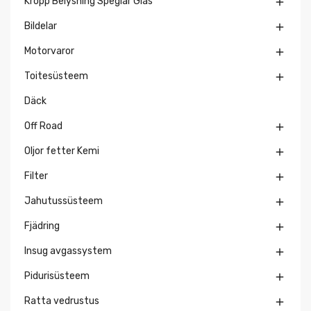
Kropp Belysning Speglar Glas

Bildelar

Motorvaror

Toitesüsteem

Däck
Off Road

Oljor fetter Kemi

Filter

Jahutussüsteem

Fjädring

Insug avgassystem

Pidurisüsteem

Ratta vedrustus
