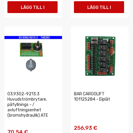
LÄGG TILL I
LÄGG TILL I
VARUKORGEN
VARUKORGEN
03.9302-9213.3
BAR CARGOLIFT
Huvudströmbrytare,
101125284 - Elplåt
påfyllnings - /
avluftningsenhet
(bromshydraulik) ATE
256,93 €
70,54 €