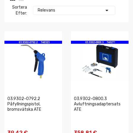
Sortera

Relevans
Efter:
03.9302-0792.2
03.9302-0800.3
Påfyllningspistol,
Avluftningsadaptersats
bromsvätska ATE
ATE
39,42 €
358,81 €