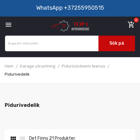
WhatsApp
+37255950515
0

add_shopping_cart
Sök på
Hem
Garage utrustning
Pidurisüsteemi teenus
Pidurivedelik
Pidurivedelik


Det Finns 21 Produkter.