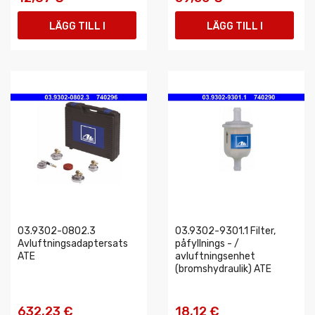
LÄGG TILL I
LÄGG TILL I
VARUKORGEN
VARUKORGEN
03.9302-0802.3
03.9302-9301.1 Filter,
Avluftningsadaptersats
påfyllnings - /
ATE
avluftningsenhet
(bromshydraulik) ATE
632,23 €
18,12 €