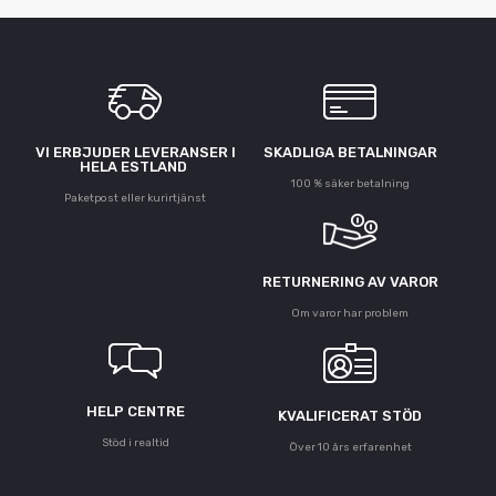
VI ERBJUDER LEVERANSER I
SKADLIGA BETALNINGAR
HELA ESTLAND
100 % säker betalning
Paketpost eller kurirtjänst
RETURNERING AV VAROR
Om varor har problem
HELP CENTRE
KVALIFICERAT STÖD
Stöd i realtid
Över 10 års erfarenhet