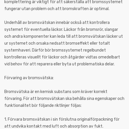
komplettering är viktigt för att säkerställa att bromssystemet
fungerar utan problem och att bromskraften är optimal.
Underhåll av bromsvätskan innebär också att kontrollera
systemet för eventuella läckor. Läckor från bromsrör, slangar
och andra komponenter kan leda till att bromsvätskan läcker ut
ur systemet och orsaka nedsatt bromseffekt eller totalt
systemhaveri. Därför bör bromssystemet regelbundet
kontrolleras visuellt för läckor och åtgärder vidtas omedelbart
vid behov för att reparera eller byta ut problematiska delar.
Förvaring av bromsvätska:
Bromsvätska är en kemisk substans som kräver korrekt
förvaring. För att bromsvätskan ska behålla sina egenskaper och
funktionalitet bör följande riktlinjer följas:
1. Förvara bromsvätskan i sin förslutna originalförpackning för
att undvika kontakt med luft och absorption av fukt.