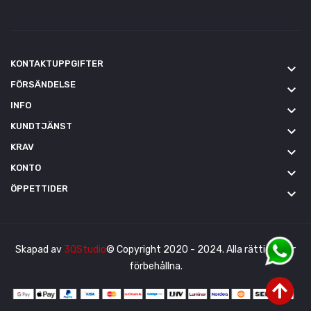
KONTAKTUPPGIFTER
keyboard_arrow_down
FÖRSÄNDELSE
keyboard_arrow_down
INFO
keyboard_arrow_down
KUNDTJÄNST
keyboard_arrow_down
KRAV
keyboard_arrow_down
KONTO
keyboard_arrow_down
ÖPPETTIDER
keyboard_arrow_down
Skapad av
3QStudio
© Copyright 2020 - 2024. Alla rättigheter
förbehållna.