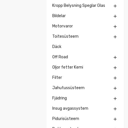
Kropp Belysning Speglar Glas

Bildelar

Motorvaror

Toitesüsteem

Däck
Off Road

Oljor fetter Kemi

Filter

Jahutussüsteem

Fjädring

Insug avgassystem

Pidurisüsteem
