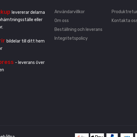
ckup
Användarvillkor
Produktretu
levererar delarna
pphämtningsställe eller
Om oss
Kontakta os
r.
Beställning och leverans
Integritetspolicy
rir
bildelar till ditt hem
or
press
- leverans över
en
ehållna.