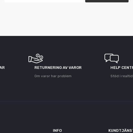
GAR
RETURNERING AV VAROR
HELP CENT
Om varor har problem
Stöd i realtid
INFO
KUNDTJÄNS