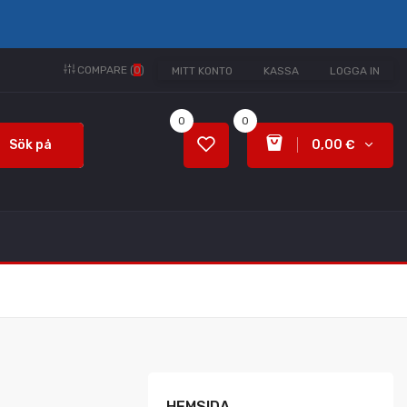
COMPARE (
0
)
MITT KONTO
KASSA
LOGGA IN
0
0
Sök på
0,00 €
HEMSIDA