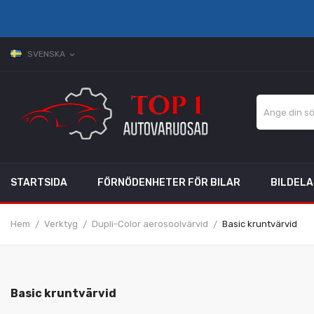
SVENSKA
expand_more
STARTSIDA
FÖRNÖDENHETER FÖR BILAR
BILDEL
Hem
Verktyg
Dupli-Color aerosoolvärvid
Basic kruntvärvid
Basic kruntvärvid