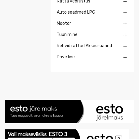
Ratta vedrustus

Auto seadmed LPG

Mootor

Tuunimine

Rehvid rattad Aksessuaarid

Drive line
