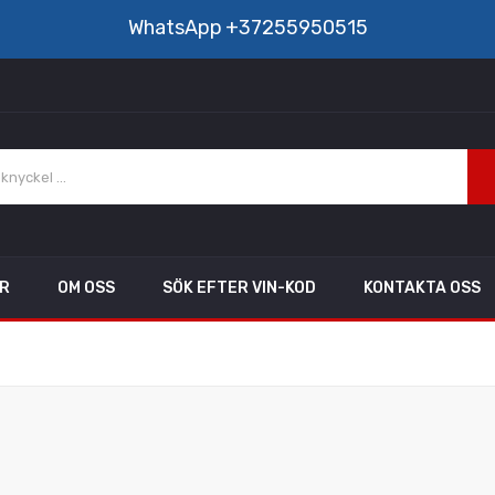
WhatsApp
+37255950515
AR
OM OSS
SÖK EFTER VIN-KOD
KONTAKTA OSS