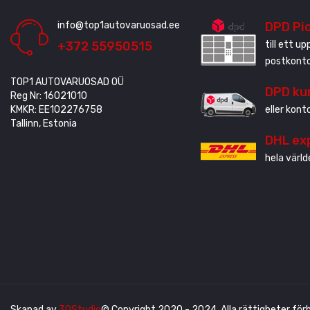
info@top1autovaruosad.ee
DPD Pi
+372 55950515
till ett u
postkonto
TOP1 AUTOVARUOSAD OÜ
DPD ku
Reg Nr: 16021010
KMKR: EE102276758
eller kont
Tallinn, Estonia
DHL ex
hela värld
Skapad av
3QStudio
© Copyright 2020 - 2024. Alla rättigheter förb