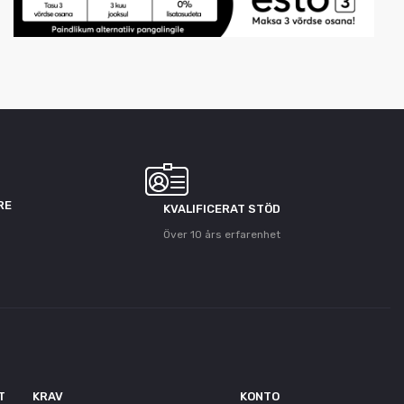
RE
KVALIFICERAT STÖD
Över 10 års erfarenhet
T
KRAV
KONTO