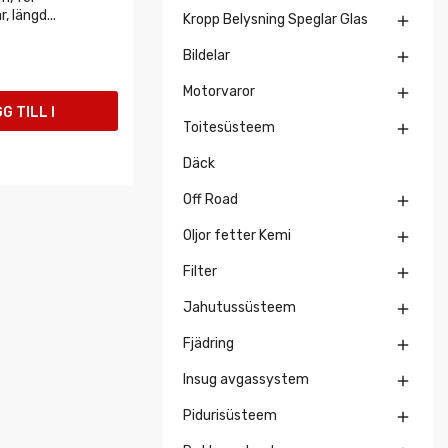
 längd...
Kropp Belysning Speglar Glas

Bildelar

Motorvaror

G TILL I
Toitesüsteem

UKORGEN
Däck
Off Road

Oljor fetter Kemi

Filter

Jahutussüsteem

Fjädring

Insug avgassystem

Pidurisüsteem
