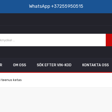
WhatsApp
+37255950515
AR
OM OSS
SÖK EFTER VIN-KOD
KONTAKTA OSS
i teenus ketas