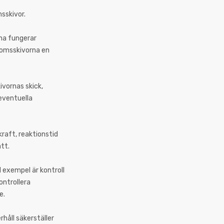
msskivor.
na fungerar
bromsskivorna en
ivornas skick,
eventuella
raft, reaktionstid
tt.
 exempel är kontroll
ontrollera
e.
håll säkerställer