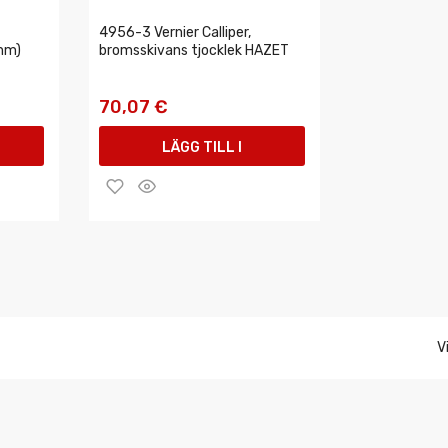
4956-3 Vernier Calliper,
mm)
bromsskivans tjocklek HAZET
70,07 €
LÄGG TILL I
VARUKORGEN
V