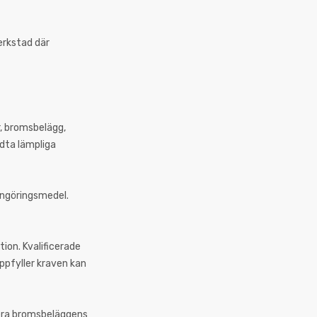
verkstad där
r, bromsbelägg,
idta lämpliga
engöringsmedel.
ion. Kvalificerade
ppfyller kraven kan
lera bromsbeläggens