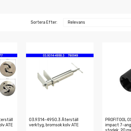
Sortera Efter:
Relevans
erställ
03.9314-4950.3 Återställ
PROFITOOL 0
olv ATE
verktyg, bromsok kolv ATE
impact 7-angl
storlek: 20 m