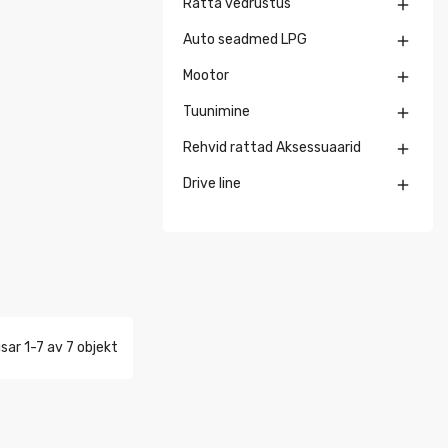
Ratta vedrustus

Auto seadmed LPG

Mootor

Tuunimine

Rehvid rattad Aksessuaarid

Drive line

isar 1-7 av 7 objekt