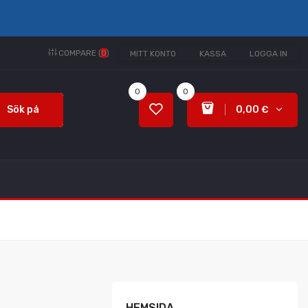
COMPARE (
0
)
MITT KONTO
KASSA
LOGGA IN
0
0
Sök på
0,00 €
HEMSIDA