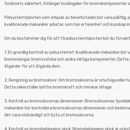
fordonets säkerhet, förlänger livslängden för bromskomponenter 
Pidsystemtjänsten som erbjuds av bilverkstaden bör vara pålitlig, pro
kvalificerade mekaniker arbetar, som har erfarenhet och kunskap 
Om du bestämmer dig för att få pidsystemtjänsten bör du förvänta 
1. En grundlig kontroll av pidsystemet: Kvalificerade mekaniker bör
bromsslangar, bromsvätska och andra viktiga komponenter. Detta gör
åtgärder för att åtgärda dem.
2. Rengöring av bromsskivor: Om bromsskivorna är smutsiga elle
Detta säkerställer bättre bromskraft och minskar slitage.
3. Kontroll av bromsskivornas dimensioner: Bromsskivornas tjocklek o
mekaniker bör kontrollera bromsskivornas dimensioner och bedöma de
det vara nödvändigt att byta ut bromsskivorna.
4. Kontroll av bromsbeläggens skick: Bromsbeläggens skick är ocks