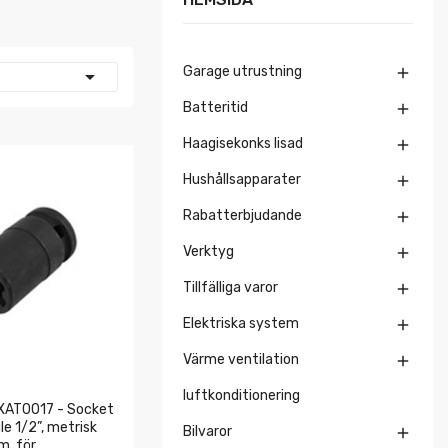
Garage utrustning


Batteritid

Haagisekonks lisad

Hushållsapparater

Rabatterbjudande

Verktyg

Tillfälliga varor

Elektriska system

Värme ventilation

luftkonditionering
XAT0017 - Socket
e 1/2”, metrisk
Bilvaror

m, för