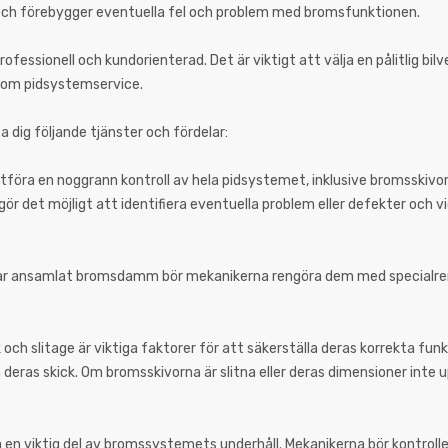
och förebygger eventuella fel och problem med bromsfunktionen.
fessionell och kundorienterad. Det är viktigt att välja en pålitlig bil
inom pidsystemservice.
dig följande tjänster och fördelar:
 utföra en noggrann kontroll av hela pidsystemet, inklusive bromsskivo
 det möjligt att identifiera eventuella problem eller defekter och v
r har ansamlat bromsdamm bör mekanikerna rengöra dem med specialr
ch slitage är viktiga faktorer för att säkerställa deras korrekta funkt
ras skick. Om bromsskivorna är slitna eller deras dimensioner inte u
å en viktig del av bromssystemets underhåll. Mekanikerna bör kontrol