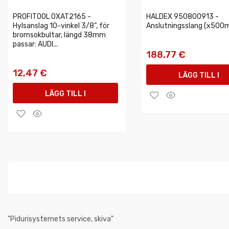
PROFITOOL 0XAT2165 -
HALDEX 950800913 -
Hylsanslag 10-vinkel 3/8”, för
Anslutningsslang (x500
bromsokbultar, längd 38mm
passar: AUDI...
188,77 €
12,47 €
LÄGG TILL I
LÄGG TILL I
VARUKORGEN
VARUKORGEN
"Pidurisystemets service, skiva"