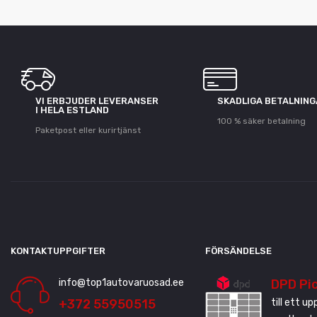
VI ERBJUDER LEVERANSER
SKADLIGA BETALNIN
I HELA ESTLAND
100 % säker betalning
Paketpost eller kurirtjänst
KONTAKTUPPGIFTER
FÖRSÄNDELSE
info@top1autovaruosad.ee
DPD Pi
+372 55950515
till ett u