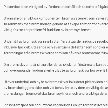
Pidservice är en viktig del av fordonsunderhåll och säkerhetsåtgärde
Bromsskivor är viktiga komponenter i bromssystemet som säkerstä
tillsammans med bromsbelägg genom att skapa friktion för överföri
viktig faktor för problemfri funktion av bromssystemet.
Underhåll av bromsskivor innefattar flera åtgärder, inklusive regel
inklusive tjocklek, utseende och eventuella defekter som sprickor
föroreningar från bromsskivorna som kan påverka bromsarnas funk
Om bromsskivorna är slitna eller deras skick har försämrats kan de
och övergripande fordonsäkerhet. Byte av bromsskivor bör överlåta
Utöver underhåll och byte av bromsskivor inkluderar pidservicen oc
av bromsbeläggens skick och vid behov byte av dem en viktig del av
bromsslangar, bromsvätska, bromscylindrar och andra viktiga delar
Pidsystemtjänsten bör utföras regelbundet enligt fordonstillverk