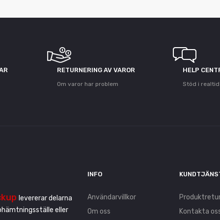
GAR
RETURNERING AV VAROR
HELP CENT
Om varor har problem
Stöd i realtid
INFO
KUNDTJÄNS
ckup
Användarvillkor
Produktretu
levererar delarna
pphämtningsställe eller
Om oss
Kontakta os