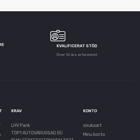
RE
KVALIFICERAT STÖD
Över 10 års erfarenhet
T
KRAV
KONTO
r
LHV Pank
sisukaart
TOP1 AUTOVARUOSAD OÜ
s
Minu konto