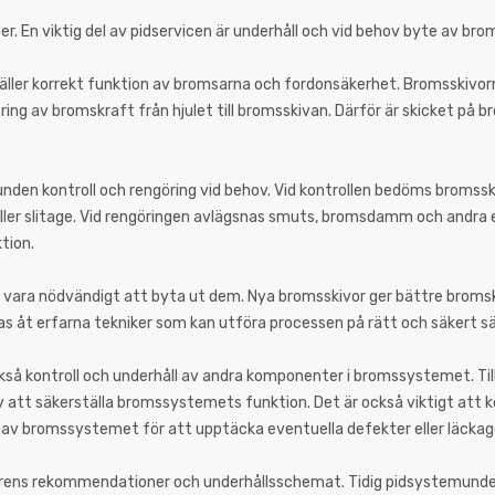
r. En viktig del av pidservicen är underhåll och vid behov byte av bro
ller korrekt funktion av bromsarna och fordonsäkerhet. Bromsskivor
ng av bromskraft från hjulet till bromsskivan. Därför är skicket på 
bunden kontroll och rengöring vid behov. Vid kontrollen bedöms bromssk
 eller slitage. Vid rengöringen avlägsnas smuts, bromsdamm och andra 
tion.
t vara nödvändigt att byta ut dem. Nya bromsskivor ger bättre bromsk
s åt erfarna tekniker som kan utföra processen på rätt och säkert sä
kså kontroll och underhåll av andra komponenter i bromssystemet. Till
 att säkerställa bromssystemets funktion. Det är också viktigt att k
 av bromssystemet för att upptäcka eventuella defekter eller läckag
arens rekommendationer och underhållsschemat. Tidig pidsystemunder