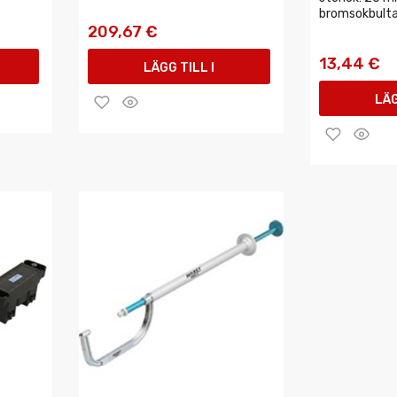
bromsokbultar,
209,67 €
13,44 €
LÄGG TILL I
LÄG
VARUKORGEN
VAR