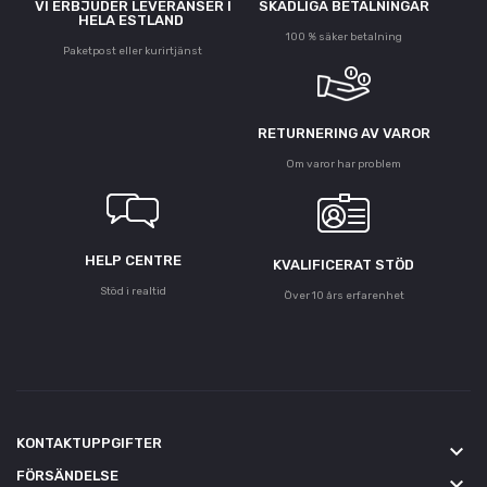
VI ERBJUDER LEVERANSER I
SKADLIGA BETALNINGAR
HELA ESTLAND
100 % säker betalning
Paketpost eller kurirtjänst
RETURNERING AV VAROR
Om varor har problem
HELP CENTRE
KVALIFICERAT STÖD
Stöd i realtid
Över 10 års erfarenhet
KONTAKTUPPGIFTER
keyboard_arrow_down
FÖRSÄNDELSE
keyboard_arrow_down