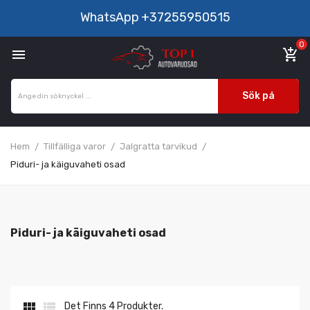
WhatsApp
+37255950515
0

add_shopping_cart
Sök på
Hem
Tillfälliga varor
Jalgratta tarvikud
Piduri- ja käiguvaheti osad
Piduri- ja käiguvaheti osad


Det Finns 4 Produkter.