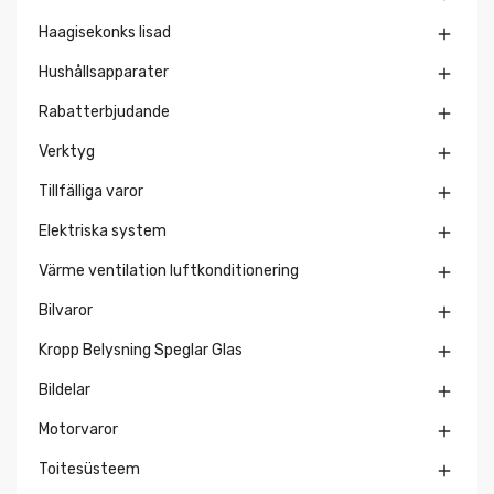
Haagisekonks lisad

Hushållsapparater

Rabatterbjudande

Verktyg

Tillfälliga varor

Elektriska system

Värme ventilation luftkonditionering

Bilvaror

Kropp Belysning Speglar Glas

Bildelar

Motorvaror

Toitesüsteem
