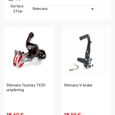
Sortera

Relevans
Efter:
Shimano Tourney TX30
Shimano V-brake
urspårning
18,60 €
18,59 €