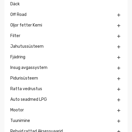
Däck
Off Road

Oljor fetter Kemi

Filter

Jahutussüsteem

Fjädring

Insug avgassystem

Pidurisüsteem

Ratta vedrustus

Auto seadmed LPG

Mootor

Tuunimine

Rehvid rattad Aksessuaarid
