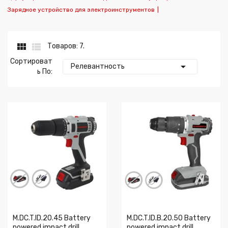
Зарядное устройство для электроинструментов
|


Товаров: 7.
Сортироват

Релевантность
Ь По:
M.DC.T.ID.20.45 Battery
M.DC.T.ID.B.20.50 Battery
powered impact drill
powered impact drill