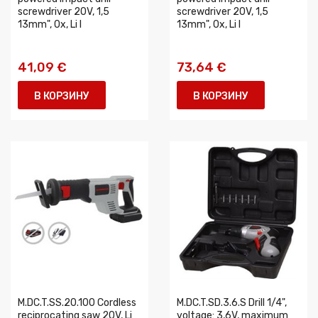
screwdriver 20V, 1,5
screwdriver 20V, 1,5
13mm", 0x, Li I
13mm", 0x, Li I
41,09 €
73,64 €
В КОРЗИНУ
В КОРЗИНУ
M.DC.T.SS.20.100 Cordless
M.DC.T.SD.3.6.S Drill 1/4",
reciprocating saw 20V, Li
voltage: 3,6V, maximum