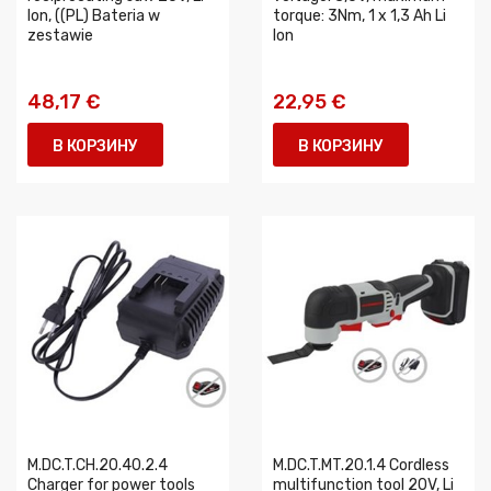
Ion, ((PL) Bateria w
torque: 3Nm, 1 x 1,3 Ah Li
zestawie
Ion
48,17 €
22,95 €
В КОРЗИНУ
В КОРЗИНУ
M.DC.T.CH.20.40.2.4
M.DC.T.MT.20.1.4 Cordless
Charger for power tools
multifunction tool 20V, Li