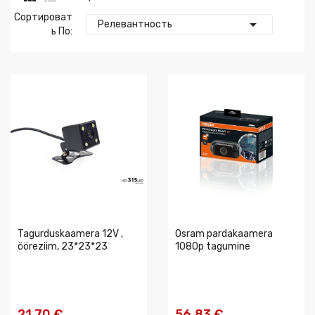
Сортироват

Релевантность
Ь По:
Tagurduskaamera 12V ,
Osram pardakaamera
ööreziim, 23*23*23
1080p tagumine
21,70 €
56,83 €