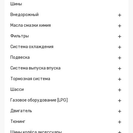
Шины
Внедорожный

Масла смазки химия

Фильтры

Система охлаждения

Подвеска

Система выпуска впуска

Тормозная система

Шасси

Газовое оборудование [LPG]

Двигатель

Тюнинг

Шины колёса аксессуары
