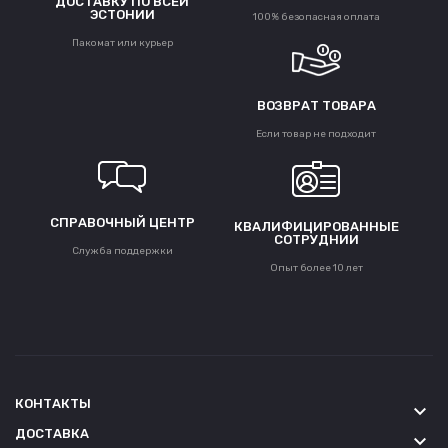
ДОСТАВКУ ПО ВСЕЙ
ЭСТОНИИ
100% безопасная оплата
Пакомат или курьер
ВОЗВРАТ ТОВАРА
Если товар не подходит
СПРАВОЧНЫЙ ЦЕНТР
КВАЛИФИЦИРОВАННЫЕ
СОТРУДНИИ
Служба поддержки
Опыт более 10 лет
КОНТАКТЫ
keyboard_arrow_down
ДОСТАВКА
keyboard_arrow_down