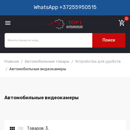
WhatsApp
+37255950515
0

add_shopping_cart
Поиск
Главная
Автомобильные товары
Устройства для удобств
Автомобильные видеокамеры
Автомобильные видеокамеры


Товаров: 3.