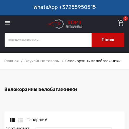
WhatsApp
+37255950515
0

add_shopping_cart
Поиск
Главная
Случайные товары
Велокорзины велобагажники
Велокорзины велобагажники


Товаров: 6.
Сортироват