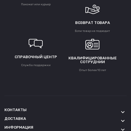
Пакомат или курьер
ВОЗВРАТ ТОВАРА
Если товар не подходит
СПРАВОЧНЫЙ ЦЕНТР
КВАЛИФИЦИРОВАННЫЕ
СОТРУДНИИ
Служба поддержки
Опыт более 10 лет
КОНТАКТЫ
keyboard_arrow_down
ДОСТАВКА
keyboard_arrow_down
ИНФОРМАЦИЯ
keyboard_arrow_down