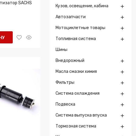
ртизатор SACHS
Кузов, освещение, кабина

Автозапчасти

Мотоциклетные товары

НУ
Топливная система

Шины
Внедорожный

Масла смазки химия

Фильтры

Система охлаждения

Подвеска

Система выпуска впуска

Тормозная система
