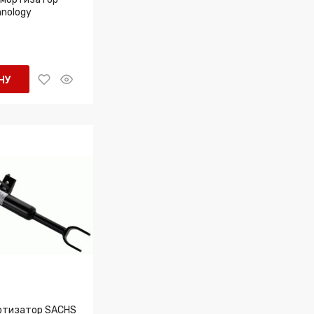
nology
НУ
ртизатор SACHS