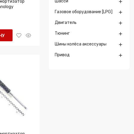
Шасси
мортизатор

nology
Газовое оборудование [LPG]

Двигатель

Тюнинг

НУ
Шины колёса аксессуары

Привод

мортизатор