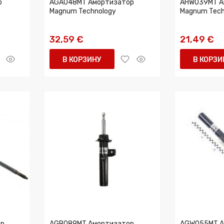
р
AGA048MT Амортизатор
AHW039MT А
Magnum Technology
Magnum Tech
32,59 €
21,49 €
В КОРЗИНУ
В КОРЗИ
ор
AGB089MT Амортизатор
AGW055MT А