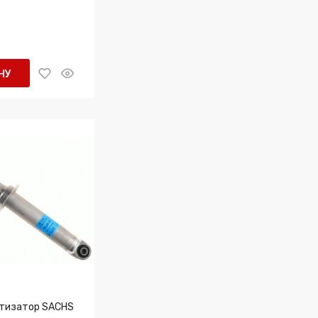
НУ
ртизатор SACHS