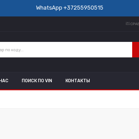
WhatsApp
+37255950515
СРАВ
 НАС
ПОИСК ПО VIN
КОНТАКТЫ