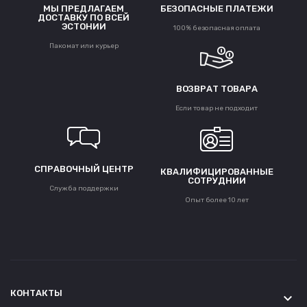
МЫ ПРЕДЛАГАЕМ
БЕЗОПАСНЫЕ ПЛАТЕЖИ
ДОСТАВКУ ПО ВСЕЙ
ЭСТОНИИ
100% безопасная оплата
Пакомат или курьер
ВОЗВРАТ ТОВАРА
Если товар не подходит
СПРАВОЧНЫЙ ЦЕНТР
КВАЛИФИЦИРОВАННЫЕ
СОТРУДНИИ
Служба поддержки
Опыт более 10 лет
КОНТАКТЫ
keyboard_arrow_down