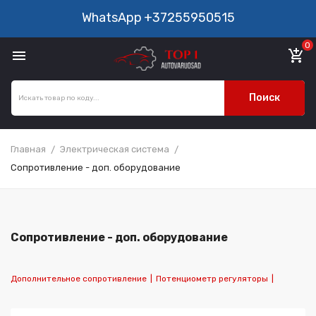
WhatsApp
+37255950515
0

add_shopping_cart
Поиск
Главная
Электрическая система
Сопротивление - доп. оборудование
Сопротивление - доп. оборудование
Дополнительное сопротивление
|
Потенциометр регуляторы
|