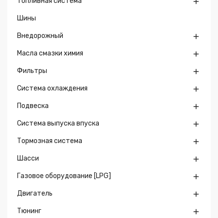
Топливная система

Шины
Внедорожный

Масла смазки химия

Фильтры

Система охлаждения

Подвеска

Система выпуска впуска

Тормозная система

Шасси

Газовое оборудование [LPG]

Двигатель

Тюнинг
