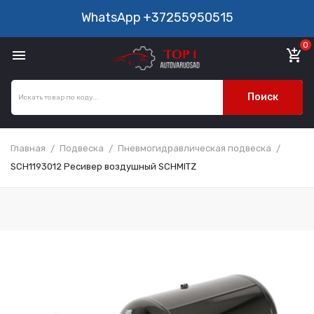
WhatsApp
+37255950515
0

add_shopping_cart
Поиск
Главная
Подвеска
Пневмогидравлическая подвеска
SCH1193012 Ресивер воздушный SCHMITZ