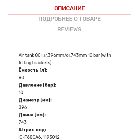
ОПИСАНИЕ
ПОДРОБНЕЕ О ТОВАРЕ
REVIEWS
Air tank 80 l śr.396mm/dł.743mm 10 bar (with
fitting brackets)
Ёмкость [л]:
80
Давление [бар]:
10
Диаметр [мм]:
396
Длина [мм]:
743
Штрих-код:
IC-F68CA6, 1193012