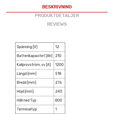
BESKRIVNING
PRODUKTDETALJER
REVIEWS
Spänning [V]
12
Batterikapacitet [Ah]
210
Kallprovström, sv [A]
1200
Längd [mm]
518
Bredd [mm]
276
Höjd [mm]
243
Håll ned Typ
B00
Terminaltyp
1