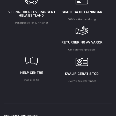
VI ERBJUDER LEVERANSER I
SKADLIGA BETALNINGAR
HELA ESTLAND
100 % säker betalning
Paketpost eller kurirtjänst
RETURNERING AV VAROR
Om varor har problem
HELP CENTRE
KVALIFICERAT STÖD
Stöd i realtid
Över 10 års erfarenhet