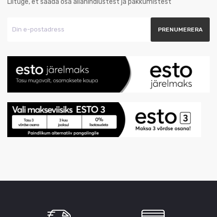
Liituge, et saada osa allahindlustest ja pakkumistest