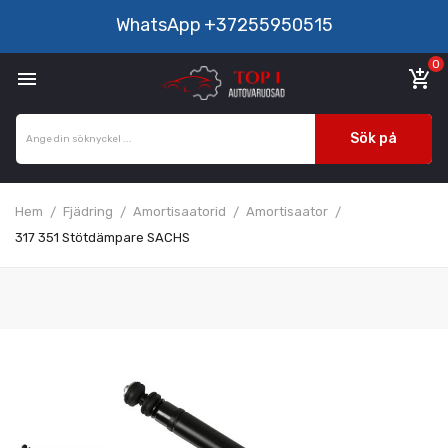
WhatsApp
+37255950515
0

add_shopping_cart
Sök på
Hem
Fjädring
Amortisaatorid
Amortisaator
317 351 Stötdämpare SACHS