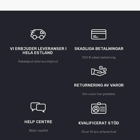
VI ERBJUDER LEVERANSER I
SKADLIGA BETALNINGAR
HELA ESTLAND
100 % säker betalning
Paketpost eller kurirtjänst
RETURNERING AV VAROR
Om varor har problem
HELP CENTRE
KVALIFICERAT STÖD
Stöd i realtid
Över 10 års erfarenhet