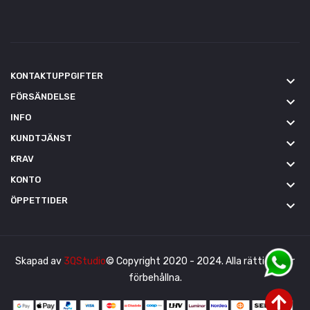
KONTAKTUPPGIFTER
keyboard_arrow_down
FÖRSÄNDELSE
keyboard_arrow_down
INFO
keyboard_arrow_down
KUNDTJÄNST
keyboard_arrow_down
KRAV
keyboard_arrow_down
KONTO
keyboard_arrow_down
ÖPPETTIDER
keyboard_arrow_down
Skapad av
3QStudio
© Copyright 2020 - 2024. Alla rättigheter
förbehållna.