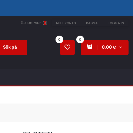
COMPARE (
0
)
MITT KONTO
KASSA
LOGGA IN
0
0
Sök på
0,00 €