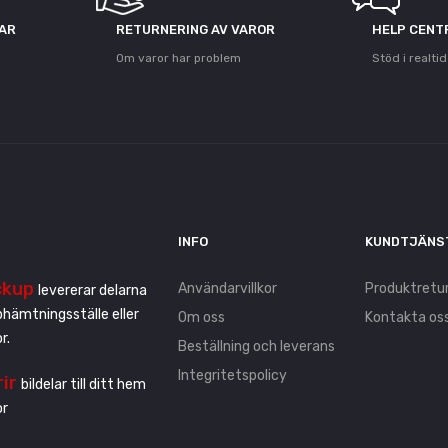
GAR
RETURNERING AV VAROR
HELP CENT
Om varor har problem
Stöd i realtid
INFO
KUNDTJÄNS
ckup
Användarvillkor
Produktretu
levererar delarna
pphämtningsställe eller
Om oss
Kontakta os
r.
Beställning och leverans
Integritetspolicy
rir
bildelar till ditt hem
or