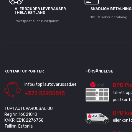
VI ERBJUDER LEVERANSER
SKADLIGA BETALNIN
I HELA ESTLAND
100 % säker betalning
Paketpost eller kurirtjänst
KONTAKTUPPGIFTER
FÖRSÄNDELSE
info@top1autovaruosad.ee
DPD Pi
+372 55950515
till ett u
postkonto
TOP1 AUTOVARUOSAD OÜ
DPD ku
Reg Nr: 16021010
KMKR: EE102276758
eller kont
Tallinn, Estonia