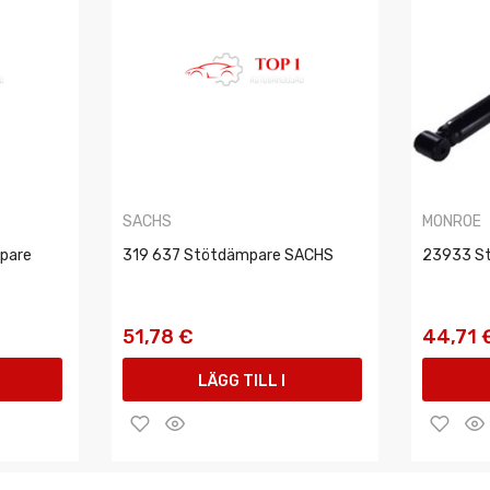
SACHS
MONROE
pare
319 637 Stötdämpare SACHS
23933 S
51,78 €
44,71 
LÄGG TILL I
VARUKORGEN