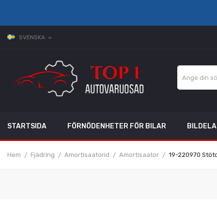
SVENSKA
expand_more
STARTSIDA
FÖRNÖDENHETER FÖR BILAR
BILDEL
Hem
Fjädring
Amortisaatorid
Amortisaator
19-220970 Stöt