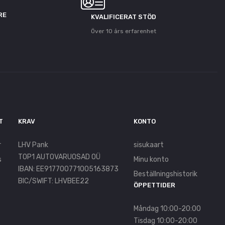
RE
KVALIFICERAT STÖD
Över 10 års erfarenhet
T
KRAV
KONTO
r
LHV Pank
sisukaart
TOP1 AUTOVARUOSAD OÜ
s
Minu konto
IBAN: EE917700771005163873
Beställningshistorik
BIC/SWIFT: LHVBEE22
ÖPPETTIDER
Måndag 10:00-20:00
Tisdag 10:00-20:00